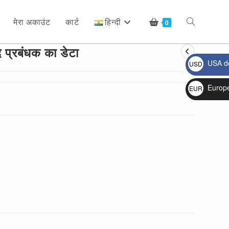
मेरा अकाउंट
कार्ट
हिन्दी
Toggle
0
 प्रबंधक का डेटा
USA do
USD
website
$
Europ
EUR
€
search