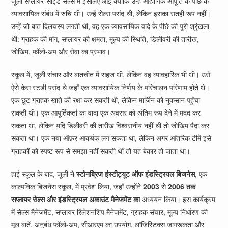
जूली सप्लायर-साइड सेल्स में इसलिए आईं क्योंकि उन्हें औद्योगिक आपूर्ति के पीछे के
व्यावसायिक संबंध में रुचि थी। उन्हें सेल्स पसंद थी, लेकिन इसका सतही रूप नहीं।
उन्हें जो बात दिलचस्प लगती थी, वह एक व्यावसायिक वादे के पीछे की पूरी श्रृंखला
थी: ग्राहक की मांग, सप्लायर की क्षमता, मूल्य की स्थिति, डिलीवरी की तारीख,
जोखिम, फॉलो-अप और सेवा का प्रभाव।
स्कूल में, जूली संचार और बातचीत में सहज थी, लेकिन वह व्यावहारिक भी थी। उसे
ऐसे केस स्टडी पसंद थे जहाँ एक व्यावसायिक निर्णय के परिचालन परिणाम होते थे।
एक छूट ग्राहक खाते की रक्षा कर सकती थी, लेकिन मार्जिन को नुकसान पहुँचा
सकती थी। एक आपूर्तिकर्ता का वादा एक अवसर को अंतिम रूप देने में मदद कर
सकता था, लेकिन यदि डिलीवरी की तारीख विश्वसनीय नहीं थी तो जोखिम पैदा कर
सकता था। एक नया ऑफ़र आकर्षक लग सकता था, लेकिन अगर आंतरिक टीमें इसे
ग्राहकों को स्पष्ट रूप से समझा नहीं सकती थीं तो यह बेकार हो जाता था।
हाई स्कूल के बाद, जूली ने
स्टोनब्रिज इंस्टीट्यूट ऑफ इंडस्ट्रियल बिजनेस
, एक
काल्पनिक बिजनेस स्कूल, में प्रवेश लिया, जहाँ उन्होंने
2003
से
2006 तक
सप्लायर सेल्स और इंडस्ट्रियल अकाउंट मैनेजमेंट का
अध्ययन किया। इस कार्यक्रम
में सेल्स मैनेजमेंट, सप्लायर रिलेशनशिप मैनेजमेंट, ग्राहक संचार, मूल्य निर्धारण की
मूल बातें, अनुबंध फॉलो-अप, सीआरएम का उपयोग, लॉजिस्टिक्स जागरूकता और