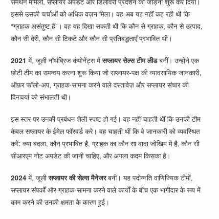
समर्थन मामलों, सप्लायर अपडेट और डिलीवरी प्रदर्शन को जोड़ना शुरू कर दिया।
इससे उसकी चर्चाओं को अधिक वज़न मिला। वह अब यह नहीं कह रही थी कि
“ग्राहक असंतुष्ट हैं”। वह यह दिखा सकती थी कि कौन से ग्राहक, कौन से उत्पाद,
कौन सी देरी, कौन सी टिकटें और कौन सी प्रतिबद्धताएँ प्रभावित थीं।
2021
में, जूली नॉर्थब्रिज कंपोनेंट्स में
सप्लायर सेल्स टीम लीड
बनीं। उन्होंने एक
छोटी टीम का समन्वय करना शुरू किया जो सप्लायर-पक्ष की व्यावसायिक जानकारी,
ऑफ़र फॉलो-अप, ग्राहक-सामना करने वाले दस्तावेज़ और सप्लायर संचार की
दिनचर्या को संभालती थी।
इस स्तर पर उनकी प्रबंधन शैली स्पष्ट हो गई। वह नहीं चाहती थीं कि उनकी टीम
केवल सप्लायर के ईमेल फॉरवर्ड करे। वह चाहती थीं कि वे जानकारी को व्यवस्थित
करें: क्या बदला, कौन प्रभावित है, ग्राहक का कौन सा वादा जोखिम में है, कौन सी
सीआरएम नोट अपडेट की जानी चाहिए, और अगला कदम किसका है।
2024
में, जूली
सप्लायर की सेल्स मैनेजर
बनीं। यह पदोन्नति वाणिज्यिक टीमों,
सप्लायर संपर्कों और ग्राहक-सामना करने वाले कार्यों के बीच एक भागीदार के रूप में
काम करने की उनकी क्षमता के कारण हुई।