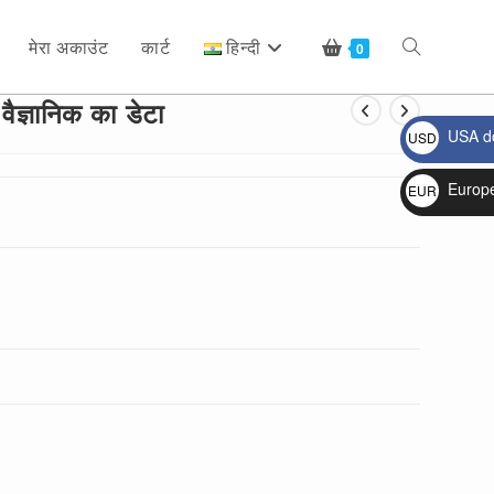
मेरा अकाउंट
कार्ट
हिन्दी
Toggle
0
 वैज्ञानिक का डेटा
USA do
USD
website
$
Europ
EUR
€
search