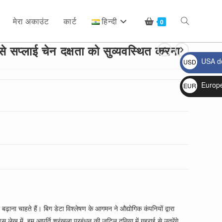
मेरा अकाउंट
कार्ट
हिन्दी
Toggle
0
से सप्लाई चेन दक्षता को सुव्यवस्थित करना
USA do
USD
website
$
Europ
EUR
€
search
बढ़ाना चाहते हैं। बिग डेटा विश्लेषण के आगमन ने औद्योगिक कंपनियों द्वारा
इस लेख में, हम आपूर्ति श्रृंखला प्रबंधन की जटिल दुनिया में गहराई से उतरेंगे,