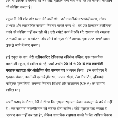
और भी अधिक दिलचस्पी थी जब कोई ग्राहक बिना सही शब्दों के एक समस्या समझाने
की कोशिश करता है।
स्कूल में, मैरी शांत और ध्यान देने वाली थी। उसे तकनीकी दस्तावेज़ीकरण, संचार
अभ्यास और व्यावहारिक समस्या-निवारण मामले पसंद थे। वह एक डिज़ाइन इंजीनियर
बनने की कोशिश नहीं कर रही थी। उसे सपोर्ट कार्य में रुचि थी: समस्या को समझना,
जानकारी का अभाव खोजना और लोगों को भ्रम से निकालकर एक स्पष्ट अगले कदम
तक ले जाने में मदद करना।
हाई स्कूल के बाद, मैरी
क्लीयरवॉटर टेक्निकल सर्विसेज कॉलेज
, एक काल्पनिक
तकनीकी स्कूल, में शामिल हो गईं, जहाँ उन्होंने
2014
से
2016 तक
तकनीकी
ग्राहक सहायता और औद्योगिक सेवा समन्वय का
अध्ययन किया। इस कार्यक्रम में
ग्राहक संचार, तकनीकी दस्तावेज़ीकरण, उत्पाद संदर्भ, सेवा टिकटिंग, बुनियादी
यांत्रिक प्रणालियाँ, समस्या निवारण विधियाँ और सीआरएम (CRM) का उपयोग
शामिल था।
अपनी पढ़ाई के दौरान, मैरी ने सीखा कि ग्राहक सहायता केवल दयालुता के बारे में नहीं
है। एक सहायता तकनीशियन को सटीक होना चाहिए। कोई ग्राहक कह सकता है
“उत्पाद काम नहीं कर रहा है”, लेकिन वास्तविक सहायता मामले के लिए अधिक विवरण