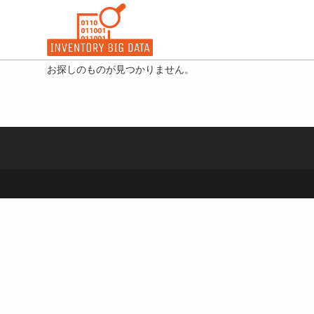
コ
ン
テ
ン
お探しのものが見つかりません。
ツ
へ
ス
キ
ッ
プ