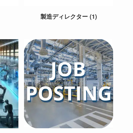
ト
製造ディレクター
(1)
の
検
索
を
ト