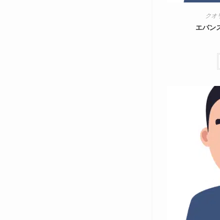
クオ
エバンス