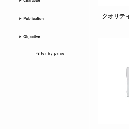
Character
クオリテ
Publication
Objective
Filter by price