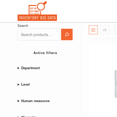
コ
ン
テ
ン
Search
ツ
へ
ス
キ
Active filters
ッ
プ
Department
Level
Human ressource