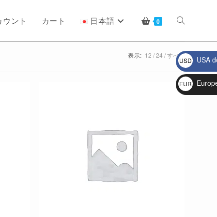
カウント
カート
日本語
ウ
0
表示:
12
24
すべて
USA do
USD
ェ
$
Europ
EUR
€
ブ
サ
イ