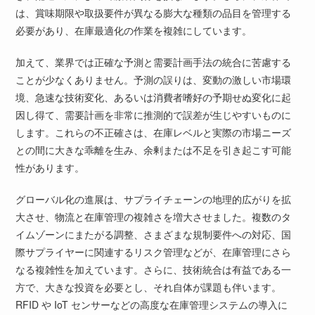
は、賞味期限や取扱要件が異なる膨大な種類の品目を管理する
必要があり、在庫最適化の作業を複雑にしています。
加えて、業界では正確な予測と需要計画手法の統合に苦慮する
ことが少なくありません。予測の誤りは、変動の激しい市場環
境、急速な技術変化、あるいは消費者嗜好の予期せぬ変化に起
因し得て、需要計画を非常に推測的で誤差が生じやすいものに
します。これらの不正確さは、在庫レベルと実際の市場ニーズ
との間に大きな乖離を生み、余剰または不足を引き起こす可能
性があります。
グローバル化の進展は、サプライチェーンの地理的広がりを拡
大させ、物流と在庫管理の複雑さを増大させました。複数のタ
イムゾーンにまたがる調整、さまざまな規制要件への対応、国
際サプライヤーに関連するリスク管理などが、在庫管理にさら
なる複雑性を加えています。さらに、技術統合は有益である一
方で、大きな投資を必要とし、それ自体が課題も伴います。
RFID や IoT センサーなどの高度な在庫管理システムの導入に