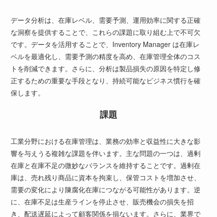
データ分析は、在庫レベル、需要予測、運用効率に関する正確
な洞察を提供することで、これらの課題に取り組む上で不可欠
です。データを活用することで、Inventory Manager は在庫レ
ベルを最適化し、需要予測の精度を高め、在庫管理全体のコス
トを削減できます。さらに、分析は製品損失の原因を特定し修
正するための重要な手段となり、持続可能なビジネス慣行を確
保します。
課題
工業分野における在庫管理は、業務の効率と収益性に大きな影
響を与えうる複雑な課題を伴います。主な問題の一つは、過剰
在庫と在庫不足の微妙なバランスを維持することです。過剰在
庫は、売れ残り商品に資本を拘束し、保管コストを増加させ、
需要の変化により陳腐化在庫につながる可能性があります。逆
に、在庫不足は生産ラインを停止させ、販売機会の損失を招
き、配送遅延によって顧客関係を損ないます。さらに、業界で