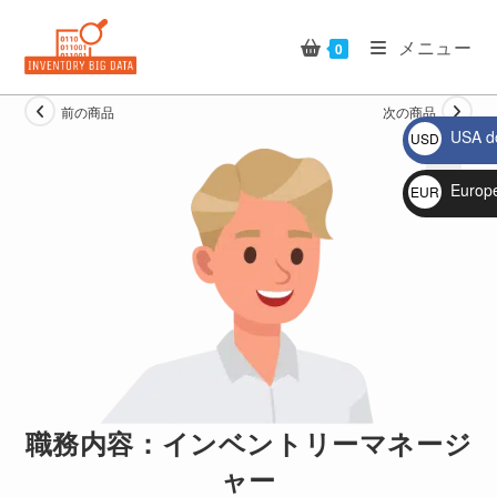
コ
ン
メニュー
0
テ
ン
前の商品
次の商品
ツ
USA do
USD
へ
$
ス
Europ
EUR
キ
🔍
€
ッ
プ
職務内容：インベントリーマネージ
ャー