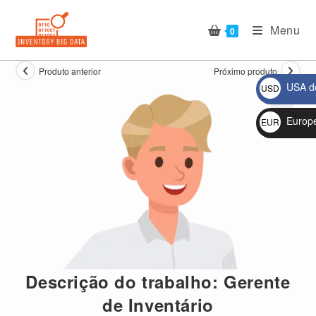
Ir
para
Menu
0
o
conteúdo
Produto anterior
Próximo produto
USA do
USD
$
Europ
EUR
🔍
€
Descrição do trabalho: Gerente
de Inventário