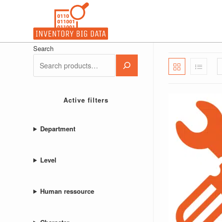
Skip
to
content
Search
Active filters
Department
Level
Human ressource