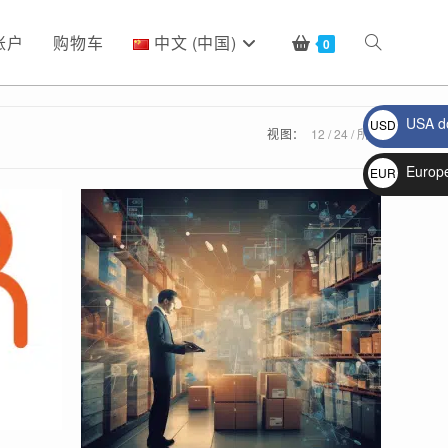
账户
购物车
中文 (中国)
Toggle
0
USA do
USD
website
视图：
12
24
所有
$
Europ
EUR
€
search