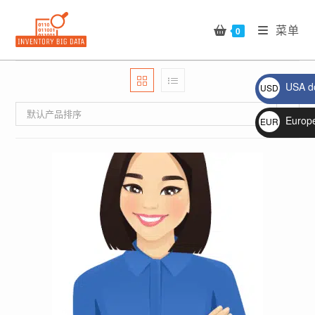
Skip
to
菜单
0
content
USA do
USD
$
默认产品排序
Europ
EUR
€