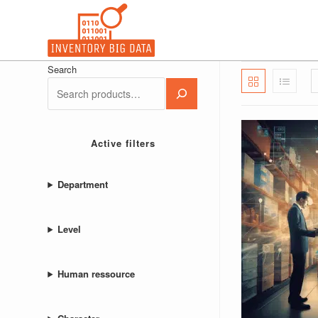
Skip
to
content
Search
Active filters
Department
Level
Human ressource