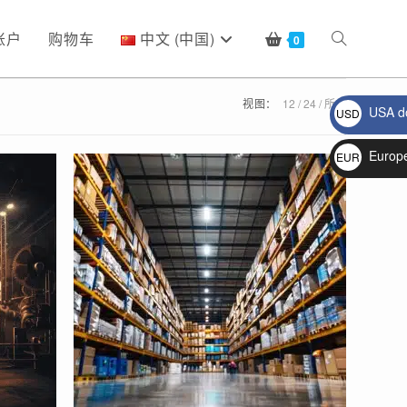
账户
购物车
中文 (中国)
Toggle
0
视图：
12
24
所有
USA do
USD
website
$
Europ
EUR
€
search