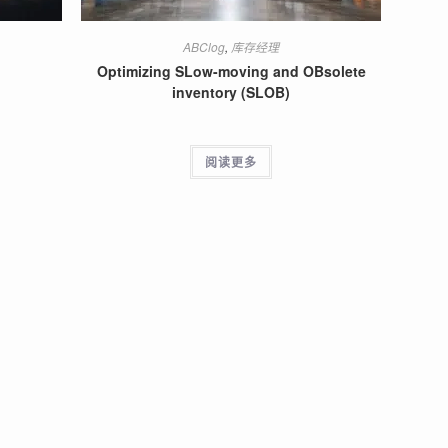
ABClog
,
库存经理
Optimizing SLow-moving and OBsolete
inventory (SLOB)
阅读更多