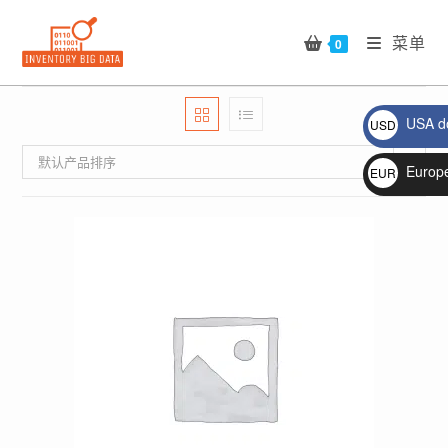
Skip
to
菜单
0
content
USA do
USD
$
默认产品排序
Europ
EUR
€