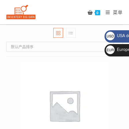
Skip
to
菜单
0
content
USA do
USD
$
默认产品排序
Europ
EUR
€