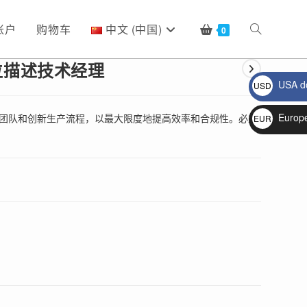
账户
购物车
中文 (中国)
Toggle
0
位描述技术经理
USA do
USD
website
$
Europ
理团队和创新生产流程，以最大限度地提高效率和合规性。必须
EUR
€
search