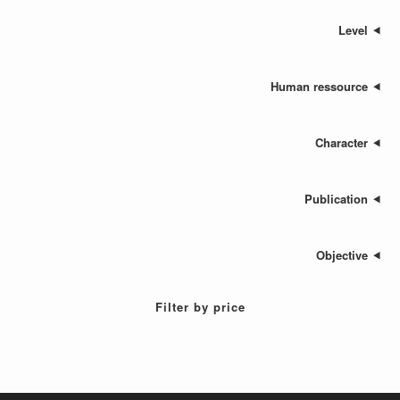
Human res
Cha
Publ
Ob
Filter by price