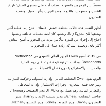
بسيطًا بين المخزون والسيولة. وطلب أدلة على مستوى الصنف: تاريخ
النقص، والاستهلاك، والقيمة، ومدة التوريد، وأثر العميل، وتغطية
المخزون.
أظهر التقييم عدة حالات مختلفة. فبعض الأصناف احتاج إلى حماية أكبر.
وبعضها كان مخزونًا زائدًا. وبعضها كان لديه معلمات خاطئة. وبعضها
احتاج إلى إجراء من المورد بدلًا من مزيد من المخزون. أصبح النقاش
أكثر دقة، وتجنبت الشركة زيادة عمياء في المخزون.
في
2019
، أصبح Owen
المدير المالي التنفيذي
في Northbridge
Components. وجاءت الترقية نتيجة قدرته على ربط المالية،
والعمليات، والاستراتيجية دون فقدان الانضباط المالي.
اليوم، يقود Owen التخطيط المالي، وإدارة السيولة، وحوكمة الميزانية،
ومراجعة قيمة المخزون، وقرارات الاستثمار، وإدارة المخاطر،
والتقارير المالية. وهو يعمل مع Victor، الرئيس التنفيذي، وThomas،
صاحب المصلحة، وJames، مدير سلسلة الإمداد، وHarry، مدير
المخزون، وDavid، مدير التوريد، وJones، مدير التصنيع، وNathan،