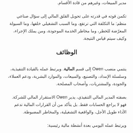
مدير المبيعات، وغيرهم من قادة الأقسام.
تكمن قوته في قدرته على تحويل القلق المالي إلى سؤال صناعي
منظم: ما التكلفة التي ترتفع، وما السبب التشغيلي خلفها، وما السيولة
المعرّضة للخطر، وما مخاطر الخدمة الموجودة، ومن يملك الإجراء،
وكيف سيتم قياس النتيجة.
الوظائف
ينتمي منصب Owen إلى قسم
المالية
. ويرتبط عمله بالقيادة التنفيذية،
وسلسلة الإمداد، والتصنيع، والمبيعات، والموارد البشرية، ودعم العملاء،
والجودة، والمشتريات، وأصحاب المصلحة.
بصفته المدير المالي التنفيذي، يدير Owen الاستقرار المالي للشركة.
فهو لا يراجع الحسابات فقط. بل يتأكد من أن القرارات المالية تدعم
الأداء طويل الأجل، والواقعية التشغيلية، والمخاطر المضبوطة.
ويرتبط عمله اليومي بعدة أنشطة مالية رئيسية: