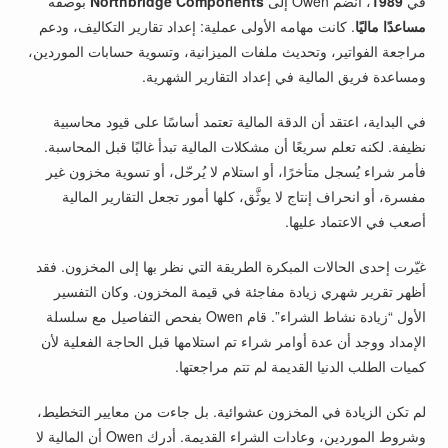
في
1989
، انضم Owen إلى
Northbridge Components
بوصفه
مساعدًا ماليًا
. كانت مهامه الأولى عملية: إعداد تقارير التكاليف، ودعم
مراجعة الفواتير، وتحديث ملفات الميزانية، وتسوية حسابات الموردين،
ومساعدة فريق المالية في إعداد التقارير الشهرية.
في البداية، اعتقد أن الدقة المالية تعتمد أساسًا على قيود محاسبية
نظيفة. لكنه تعلم سريعًا أن مشكلات المالية تبدأ غالبًا قبل المحاسبة.
فأمر شراء يُسجل متأخرًا، أو استلام لا يُرحّل، أو تسوية مخزون غير
مفسرة، أو انحراف إنتاج لا يوثَّق، كلها أمور تجعل التقارير المالية
أصعب في الاعتماد عليها.
غيّرت إحدى الحالات المبكرة الطريقة التي نظر بها إلى المخزون. فقد
أظهر تقرير شهري زيادة مفاجئة في قيمة المخزون. وكان التفسير
الأول “زيادة نشاط الشراء”. قام Owen بفحص التفاصيل مع سلسلة
الإمداد ووجد أن عدة أوامر شراء تم استلامها قبل الحاجة الفعلية لأن
كميات الطلب الدنيا القديمة لم تتم مراجعتها.
لم تكن الزيادة في المخزون عشوائية. بل جاءت من معايير التخطيط،
وشروط الموردين، وعادات الشراء القديمة. أدرك Owen أن المالية لا