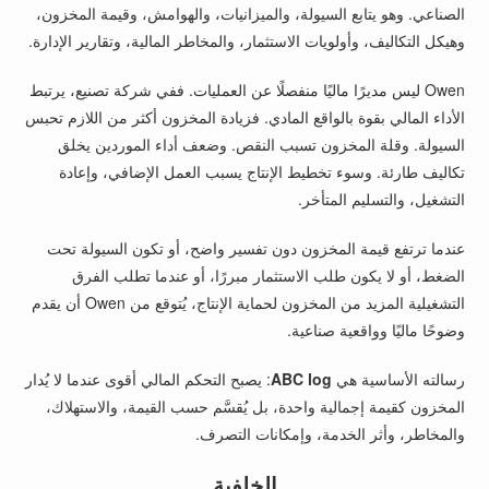
الصناعي. وهو يتابع السيولة، والميزانيات، والهوامش، وقيمة المخزون،
وهيكل التكاليف، وأولويات الاستثمار، والمخاطر المالية، وتقارير الإدارة.
Owen ليس مديرًا ماليًا منفصلًا عن العمليات. ففي شركة تصنيع، يرتبط
الأداء المالي بقوة بالواقع المادي. فزيادة المخزون أكثر من اللازم تحبس
السيولة. وقلة المخزون تسبب النقص. وضعف أداء الموردين يخلق
تكاليف طارئة. وسوء تخطيط الإنتاج يسبب العمل الإضافي، وإعادة
التشغيل، والتسليم المتأخر.
عندما ترتفع قيمة المخزون دون تفسير واضح، أو تكون السيولة تحت
الضغط، أو لا يكون طلب الاستثمار مبررًا، أو عندما تطلب الفرق
التشغيلية المزيد من المخزون لحماية الإنتاج، يُتوقع من Owen أن يقدم
وضوحًا ماليًا وواقعية صناعية.
رسالته الأساسية هي
ABC log
: يصبح التحكم المالي أقوى عندما لا يُدار
المخزون كقيمة إجمالية واحدة، بل يُقسَّم حسب القيمة، والاستهلاك،
والمخاطر، وأثر الخدمة، وإمكانات التصرف.
الخلفية