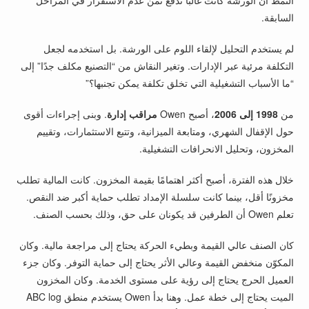
النمط أن الورشة كانت غالبًا تدفع ثمن عدم الاستقرار في المراحل
السابقة.
لم يستخدم التحليل لإلقاء اللوم على الورشة. بل استخدمه لجعل
التكلفة مرئية عبر الإدارات. وتغير النقاش من “التصنيع مكلف جدًا” إلى
“ما الأسباب التشغيلية التي تخلق تكلفة يمكن تجنبها؟”
من
1998 إلى 2006
، أصبح Owen
مراقب إدارة
. وبنى إجراءات أقوى
حول الإقفال الشهري، ومتابعة الميزانية، وتتبع الاستثمارات، وتقييم
المخزون، وتحليل الانحرافات التشغيلية.
خلال هذه الفترة، أصبح أكثر اهتمامًا بقيمة المخزون. كانت المالية تطلب
مخزونًا أقل، بينما كانت سلسلة الإمداد تطلب حماية أكبر ضد النقص.
تعلم Owen أن الطرفين قد يكونان على حق، وذلك بحسب الصنف.
كان الصنف عالي القيمة وبطيء الحركة يحتاج إلى مراجعة مالية. وكان
المكوّن منخفض القيمة وعالي الأثر يحتاج إلى حماية التوفر. وكان جزء
العميل الحرج يحتاج إلى رؤية على مستوى الخدمة. وكان المخزون
الميت يحتاج إلى خطة عمل. وهنا بدأ Owen يستخدم منطق ABC log