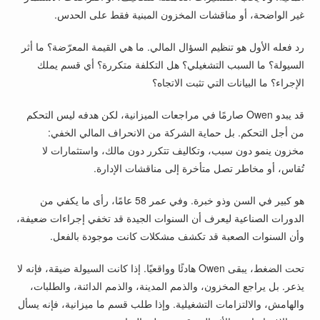
غير الواضحة، أو مناقشات المخزون المبنية فقط على الحدس.
رد فعله الأول هو تنظيم السؤال المالي. ما هي القيمة المعرّضة؟ ما أثر
السيولة؟ ما السبب التشغيلي؟ هل التكلفة متكررة؟ أي قسم يملك
الإجراء؟ ما البيانات التي تثبت الاتجاه؟
قد يبدو Owen صارمًا في مراجعات الميزانية، لكن هدفه ليس التحكم
من أجل التحكم. بل حماية الشركة من الانحراف المالي الخفي:
مخزون ينمو دون سبب، وتكاليف تتكرر دون مالك، واستثمارات لا
تُقاس، أو مخاطر تصل متأخرة إلى مناقشات الإدارة.
هو كبير في السن وذو خبرة. وفي عمر 58 عامًا، رأى ما يكفي من
الدورات الصناعية ليعرف أن السنوات الجيدة قد تخفي إجراءات ضعيفة،
وأن السنوات الصعبة قد تكشف مشكلات كانت موجودة بالفعل.
تحت الضغط، يبقى Owen هادئًا وواقعيًا. إذا كانت السيولة ضيقة، فإنه لا
يذعر. بل يراجع المخزون، والذمم المدينة، والذمم الدائنة، والطلبات،
والهامش، والالتزامات التشغيلية. وإذا طلب قسم ما ميزانية، فإنه يسأل