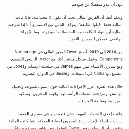
دون أن يبدو منفصلًا عن قيودهم.
وتعلم أيضًا أن الفريق المالي يجب أن يكون ذا مصداقية. فإذا قالت
المالية فقط “قللوا التكلفة”، يتوقف الناس عن الاستماع. أما إذا شرحت
المالية أين تتولد التكلفة، وما المفاضلات الموجودة، وما الإجراء
الواقعي، فيمكن للمديرين التحرك.
من
2014 إلى 2019
، أصبح Owen
المدير المالي
في Northbridge
Components. وعمل بشكل مباشر أكثر مع Victor، الرئيس التنفيذي،
ومع مديري الأقسام بمن فيهم James في سلسلة الإمداد، وJones في
التصنيع، وNathan في المبيعات، وJessie في الموارد البشرية.
خلال هذه الفترة، عزز الإجراءات المالية حول التنبؤ بالسيولة، وتحليل
الهامش، ومراجعة النفقات الرأسمالية، وقيمة المخزون، وملكية
الميزانية، ومتابعة الإجراءات.
جاءت إحدى اللحظات المهمة خلال فترة توتر في مستوى الخدمة.
أرادت سلسلة الإمداد زيادة المخزون لحماية العملاء، بينما كانت المالية
قلقة بشأن السيولة. رفض Owen التعامل مع النقاش بوصفه صراعًا