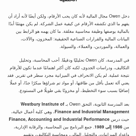
دخل Owen مجال المالية لأنه كان يحب الأرقام، ولكن أيضًا لأنه أراد أن
يفهم ما الذي تكشفه الأرقام عن كيفية عمل الشركة. لم يكن مهتمًا أبدًا
بالمالية بوصفها وظيفة محاسبية مغلقة. ما كان يهمه هو الرابط بين
البيانات المالية والقرارات الصناعية الحقيقية: المخزون، والآلات،
والعمالة، والموردين، والعملاء، والسيولة.
في المدرسة، كان Owen تحليليًا ودقيقًا. أحب المحاسبة، وتحليل
التكاليف، ودراسات الجدوى، لكنه كان أكثر اهتمامًا عندما تكون للأرقام
نتيجة عملية. لم يكن الانحراف في الميزانية مجرد سطر في تقرير. فقد
يعني آلة تعمل بأقل من طاقتها، أو مواد تم شراؤها مبكرًا جدًا، أو عملًا
إضافيًا بسبب سوء التخطيط، أو مخزونًا بقي طويلًا في المستودع.
بعد المدرسة الثانوية، التحق Owen بـ
Westbury Institute of
Finance and Industrial Management
، وهي كلية أعمال خيالية،
حيث درس
Finance, Accounting and Industrial Performance
من
1986 إلى 1989
. جمع البرنامج بين المحاسبة، والرقابة الإدارية،
وإعداد الميزانيات، والتحليل المالي، ومحاسبة التكاليف، وتقييم