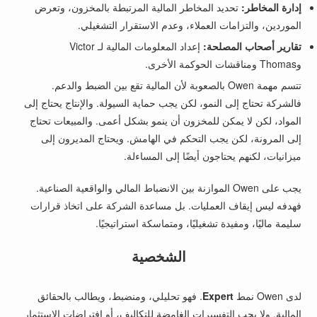
إدارة المخاطر:
تحديد المخاطر المالية المرتبطة بالمخزون، وتعرض
الموردين، والتزامات العملاء، وعدم الاستقرار التشغيلي.
تقارير أصحاب المصلحة:
إعداد المعلومات المالية لـ Victor
وThomas ومناقشات الحوكمة الأخرى.
تتسم مهمة Owen بالصعوبة لأن المالية تقع بين الضبط والدعم.
فالشركة تحتاج إلى النمو، لكن يجب حماية السيولة. والإنتاج يحتاج إلى
المواد، لكن لا يمكن للمخزون أن ينمو بشكل أعمى. والمبيعات تحتاج
إلى المرونة، لكن يجب التحكم في الهامش. ويحتاج المديرون إلى
ميزانيات، لكنهم يحتاجون أيضًا إلى المساءلة.
يجب على Owen الموازنة بين الانضباط المالي والواقعية الصناعية.
فهدفه ليس إيقاف العمليات. بل مساعدة الشركة على اتخاذ قرارات
سليمة ماليًا، ومفيدة تشغيليًا، ومتماسكة استراتيجيًا.
الشخصية
لدى Owen نمط
Expert
. فهو تحليلي، ومنضبط، ويطالب بالحقائق
المالية. ولا يحب التفسيرات الغامضة للتكاليف، أو افتراضات الاستثمار