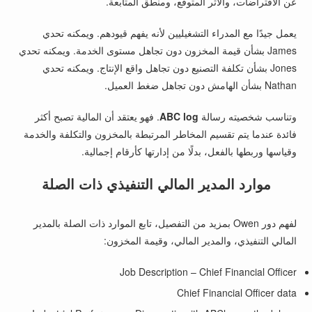
عن الافتراضات، والأثر المتوقع، ومنطق المتابعة.
يعمل جيدًا مع المدراء التشغيليين لأنه يفهم قيودهم. ويمكنه تحدي
James بشأن قيمة المخزون دون تجاهل مستوى الخدمة. ويمكنه تحدي
Jones بشأن تكلفة التصنيع دون تجاهل واقع الإنتاج. ويمكنه تحدي
Nathan بشأن الهامش دون تجاهل ضغط العميل.
وتناسب شخصيته رسالة
ABC log
. فهو يعتقد أن المالية تصبح أكثر
فائدة عندما يتم تقسيم المخاطر المرتبطة بالمخزون والتكلفة والخدمة
وقياسها وربطها بالفعل، بدلًا من إدارتها كأرقام إجمالية.
موارد المدير المالي التنفيذي ذات الصلة
لفهم دور Owen بمزيد من التفصيل، تابع الموارد ذات الصلة بالمدير
المالي التنفيذي، والمدير المالي، وقيمة المخزون:
Job Description – Chief Financial Officer
Chief Financial Officer data