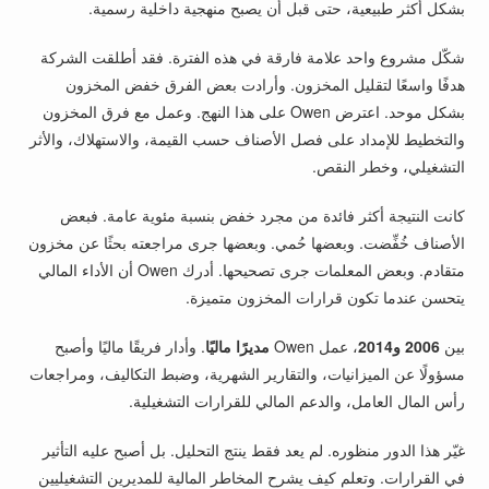
بشكل أكثر طبيعية، حتى قبل أن يصبح منهجية داخلية رسمية.
شكّل مشروع واحد علامة فارقة في هذه الفترة. فقد أطلقت الشركة
هدفًا واسعًا لتقليل المخزون. وأرادت بعض الفرق خفض المخزون
بشكل موحد. اعترض Owen على هذا النهج. وعمل مع فرق المخزون
والتخطيط للإمداد على فصل الأصناف حسب القيمة، والاستهلاك، والأثر
التشغيلي، وخطر النقص.
كانت النتيجة أكثر فائدة من مجرد خفض بنسبة مئوية عامة. فبعض
الأصناف خُفِّضت. وبعضها حُمي. وبعضها جرى مراجعته بحثًا عن مخزون
متقادم. وبعض المعلمات جرى تصحيحها. أدرك Owen أن الأداء المالي
يتحسن عندما تكون قرارات المخزون متميزة.
بين
2006 و2014
، عمل Owen
مديرًا ماليًا
. وأدار فريقًا ماليًا وأصبح
مسؤولًا عن الميزانيات، والتقارير الشهرية، وضبط التكاليف، ومراجعات
رأس المال العامل، والدعم المالي للقرارات التشغيلية.
غيّر هذا الدور منظوره. لم يعد فقط ينتج التحليل. بل أصبح عليه التأثير
في القرارات. وتعلم كيف يشرح المخاطر المالية للمديرين التشغيليين