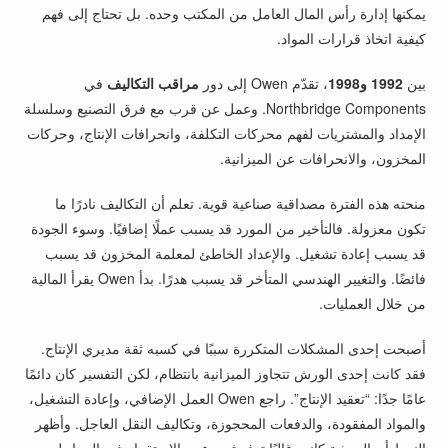
يمكنها إدارة رأس المال العامل من المكتب وحده. بل تحتاج إلى فهم
كيفية اتخاذ قرارات المواد.
بين
1992 و1998
، تقدّم Owen إلى دور
مراقب التكاليف
في
Northbridge Components. وعمل عن قرب مع فرق التصنيع وسلسلة
الإمداد والمشتريات لفهم محركات التكلفة، وانحرافات الإنتاج، وحركات
المخزون، والانحرافات عن الميزانية.
منحته هذه الفترة مصداقية صناعية قوية. تعلم أن التكاليف نادرًا ما
تكون معزولة. فالتأخير من المورد قد يسبب عملًا إضافيًا. وسوء الجودة
قد يسبب إعادة تشغيل. والإعداد الخاطئ لمعلمة المخزون قد يسبب
فائضًا. والتغيير الهندسي المتأخر قد يسبب هدرًا. بدأ Owen يقرأ المالية
من خلال العمليات.
أصبحت إحدى المشكلات المتكررة سببًا في كسبه ثقة مديري الإنتاج.
فقد كانت إحدى الورش تتجاوز الميزانية بانتظام، لكن التفسير كان دائمًا
عامًا جدًا: “تعقيد الإنتاج”. راجع Owen العمل الإضافي، وإعادة التشغيل،
والمواد المفقودة، والدفعات المحجوزة، وتكاليف النقل العاجل. وأظهر