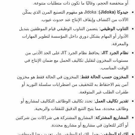
أو منخفضة الحجم، وغالبًا ما تكون ذات متطلبات متنوعة.
جيدوكا (Jidoka)
: Jidoka هو مفهوم التصنيع المرن الذي يمكّن
الآلات من اكتشاف وإيقاف الإنتاج عند حدوث عيوب.
التناوب الوظيفي
: يتضمن التناوب الوظيفي قيام الموظفين بتبديل
الأدوار أو المهام بشكل دوري داخل المؤسسة لتطوير المهارات
والمعرفة.
نظام الجرد JIT
: يحافظ نظام الجرد JIT على الحد الأدنى من
مستويات المخزون لتقليل تكاليف الحمل مع ضمان الإنتاج في
الوقت المناسب.
المخزون حسب الحالة فقط
: المخزون في الحالة فقط هو مخزون
آمن يتم الاحتفاظ به للتخفيف من اضطرابات سلسلة التوريد أو
طفرات الطلب غير المتوقعة.
تقدير تكاليف العمل
: تحدد تكاليف الوظائف التكاليف لمشاريع أو
وظائف محددة، مما يتيح التتبع الدقيق للنفقات والربحية.
المشاريع المشتركة
: المشاريع المشتركة هي شراكات بين شركتين
أو أكثر للتعاون في مشاريع أو مشاريع محددة.
الإثراء الوظيفي
: يعمل الإثراء الوظيفي على تعزيز رضا الموظفين