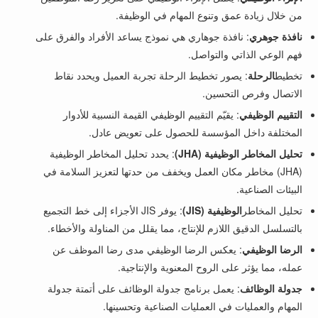
من خلال زيادة عمق وتنوع المهام في الوظيفة.
نافذة جوهري
: نافذة جوهاري هي نموذج يساعد الأفراد والفرق على
فهم الوعي الذاتي والتواصل.
تخطيط
الرحلة
: يصور تخطيط الرحلة تجربة العميل ويحدد نقاط
الاتصال وفرص التحسين.
التقييم الوظيفي
: يقيّم التقييم الوظيفي القيمة النسبية للأدوار
المختلفة داخل المؤسسة للحصول على تعويض عادل.
تحليل المخاطر الوظيفية (JHA)
: يحدد تحليل المخاطر الوظيفية
(JHA) مخاطر مكان العمل ويخفف من حدتها لتعزيز السلامة في
البيئات الصناعية.
تحليل المخاطر
الوظيفية (JIS)
: يوفر JIS الأجزاء إلى خط التجميع
بالتسلسل الدقيق اللازم للإنتاج، مما يقلل من المناولة والأخطاء.
الرضا الوظيفي
: يعكس الرضا الوظيفي مدى رضا الموظف عن
عمله، مما يؤثر على الروح المعنوية والإنتاجية.
جدولة الوظائف
: يعمل برنامج جدولة الوظائف على أتمتة جدولة
المهام والعمليات في العمليات الصناعية وتحسينها.