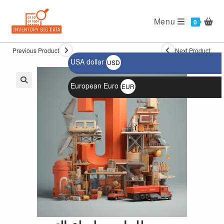
Ski
t
Menu
0
conten
Previous Product
Next Product
USA dollar
USD
$
European Euro
EUR
🔍
€