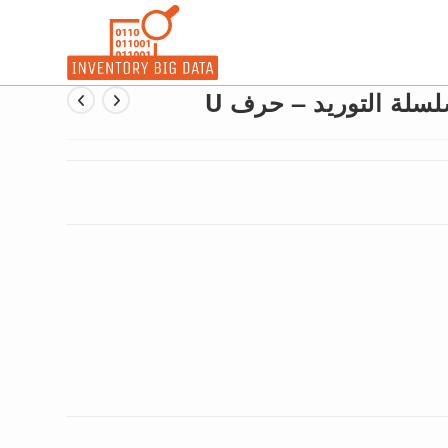
لة التوريد – حرف U