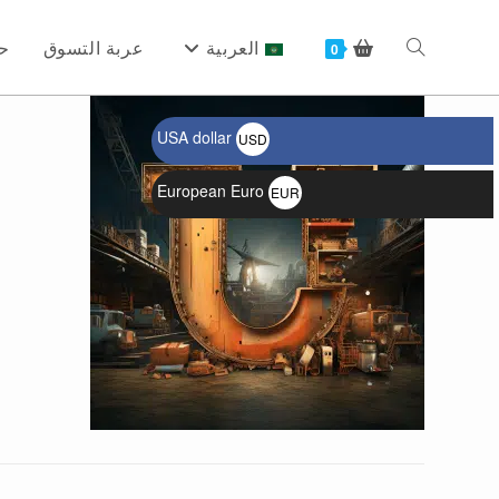
Ski
t
العربية
عربة التسوق
ح
Toggle
0
conten
USA dollar
USD
website
$
European Euro
EUR
€
search