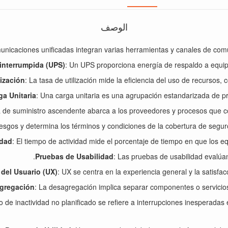
الوصف
unicaciones unificadas integran varias herramientas y canales de comun
ninterrumpida (UPS)
: Un UPS proporciona energía de respaldo a equipos
lización
: La tasa de utilización mide la eficiencia del uso de recursos
ga Unitaria
: Una carga unitaria es una agrupación estandarizada de pr
 de suministro ascendente abarca a los proveedores y procesos que c
riesgos y determina los términos y condiciones de la cobertura de segur
idad
: El tiempo de actividad mide el porcentaje de tiempo en que los e
Pruebas de Usabilidad
: Las pruebas de usabilidad evalúan 
 del Usuario (UX)
: UX se centra en la experiencia general y la satisfac
gregación
: La desagregación implica separar componentes o servicios
po de inactividad no planificado se refiere a interrupciones inesperada