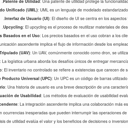
Patente de Utilidad
: Una patente de utilidad protege la funcionalida
do Unificado (UML)
: UML es un lenguaje de modelado estandarizado u
Interfaz de Usuario (UI)
: El diseño de UI se centra en los aspectos 
Upcycling
: El upcycling es el proceso de reutilizar materiales de d
s Basados en el Uso
: Los precios basados en el uso cobran a los cli
unicación ascendente implica el flujo de información desde los empleado
Tripulado (UAV)
: Un UAV, comúnmente conocido como dron, se utiliza pa
: La logística urbana aborda los desafíos únicos de entregar mercancía
o
: El inventario no controlado se refiere a existencias que carecen de 
 Producto Universal (UPC)
: Un UPC es un código de barras utilizado p
rio
: Una historia de usuario es una breve descripción de una caracterís
uación de Usabilidad
: Los métodos de evaluación de usabilidad evalúa
scendente
: La integración ascendente implica una colaboración más es
on ocurrencias inesperadas que pueden interrumpir las operaciones de l
lisis de utilidad evalúa el valor y los beneficios de decisiones o invers