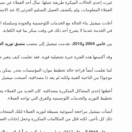
غيرت إحدى الحالات المبكرة طريقة عملها. سأل أحد العملاء عن س
العملاء المعلومات، ولم يكتشف العميل التسليم الجزئي إلا عند الاستل
أعادت ميشيل بناء الحالة مع الخدمات اللوجستية والجودة وسلسلة التوري
في الخدمة عندما لا يشرح أحد ذلك في وقت مبكر بما فيه الكفاية.
بين
عامي 2004 و2010،
تقدمت ميشيل إلى منصب
منسق توريد الع
وقد أكسبتها هذه الفترة خبرة تشغيلية قوية. فقد تعلمت كيف يتغير 
كما تعلمت أيضاً قراءة حالة تخطيط موارد المؤسسات بحذر. يمكن و
موجودًا من الناحية الفنية ولكنه لم يعد ذا مصداقية. أصبحت ميشيل حر
أعطتها إحدى المشاكل المتكررة مصداقية. كان العديد من العملاء
تخطيط التوريد والخدمات اللوجستية والفرق التي تواجه العملاء.
أنشأت ميشيل مراجعة أسبوعية بسيطة لتوريد العملاء لتلك المنتجات: ا
ذلك كل تأخير، لكنه قلل من المكالمات المتكررة وجعل إجابات العملاء
من
عام 2010 إلى عام
2017، عملت ميشيل
كمنسق أول لتوريد العم