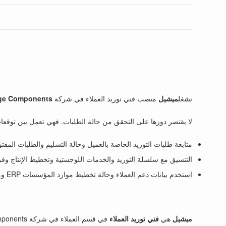
تشغل
ميشيل
منصب فني توريد العملاء في شركة
ge Components،
لا يقتصر دورها على التحقق من حالة الطلبات. فهي تعمل بين توقعات
متابعة طلبات التوريد الخاصة بالعميل وحالة التسليم والطلبات المفت
التنسيق مع سلسلة التوريد والخدمات اللوجستية وتخطيط الإنتاج وفر
استخدم بيانات دعم العملاء وحالة تخطيط موارد المؤسسات ERP ومتابعة التسليم لجعل معلومات التوريد للعملاء أكثر موثوقية.
ميشيل
هي
فني توريد العملاء
في قسم العملاء في شركة Northbridge Components. تعمل على مستوى فني وتدعم الربط اليومي بين طلب العملاء وتنفيذ التوريد الداخلي.