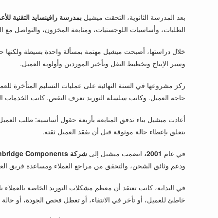
بعد المدرسة الثانوية، التحقت ميشيل
بمدرسة رافينسايد التقنية للأع
الطلبات، وأساسيات اللوجستيات، ومتابعة المخزون، والتواصل مع ا
خلال دراستها، أصبحت ميشيل مهتمة بمسألة واحدة بسيطة ولكنها حاسمة
وسير الإنتاج وتخطيط النقل وتأخير الموردين وأولوية العميل.
ركز مشروعها في السنة النهائية على عمليات التسليم المتأخرة للع
حاجة العميل. وكانت سلسلة التوريد تعرف النقص. كانت الخدمات اللو
أعادت ميشيل بناء تدفق المتابعة بأربعة حقول أساسية: طلب العميل، 
يتعلق بإعطاء حالة موثوقة قبل أن يفقد العميل ثقته.
في عام
2001،
انضمت ميشيل إلى
شركة Northbridge Components
ودعم وثائق الشحن، والتحقق من مراجع العملاء ومساعدة فريق العملا
في البداية، كانت تعتقد أن معظم مشكلات التوريد الخاصة بالعملاء نات
خاطئ للعميل، أو تأخر في الانتقاء، أو تعطل فحص الجودة، أو حالة 