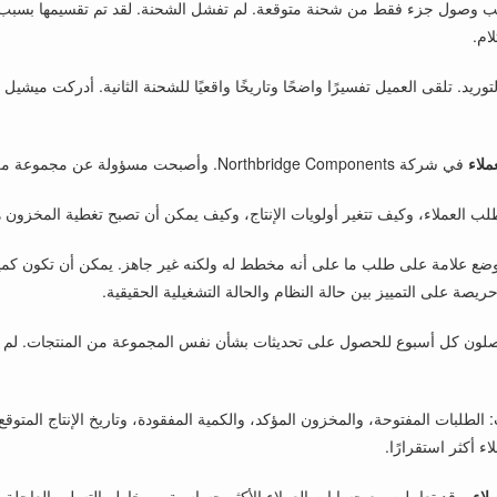
بب وصول جزء فقط من شحنة متوقعة. لم تفشل الشحنة. لقد تم تقسيمها بسبب 
ام.
د. تلقى العميل تفسيرًا واضحًا وتاريخًا واقعيًا للشحنة الثانية. أدركت ميشيل أن 
ملاء
في شركة Northbridge Components. وأصبحت مسؤولة عن مجموعة من طلبات العملاء المتكررة ومتابعة التسليم المنتظمة.
طلب العملاء، وكيف تتغير أولويات الإنتاج، وكيف يمكن أن تصبح تغطية المخزون
ضع علامة على طلب ما على أنه مخطط له ولكنه غير جاهز. يمكن أن تكون كمية
يصة على التمييز بين حالة النظام والحالة التشغيلية الحقيقية.
 يتصلون كل أسبوع للحصول على تحديثات بشأن نفس المجموعة من المنتجات. ل
لطلبات المفتوحة، والمخزون المؤكد، والكمية المفقودة، وتاريخ الإنتاج المتوقع
 أكثر استقرارًا.
لاء
. وقد تعاملت مع حسابات العملاء الأكثر حساسية، ومخاطر التسليم العاجلة،