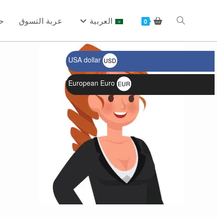
Ski
t
العربية
عربة التسوق
ح
Toggle
0
conten
USA dollar
USD
website
$
European Euro
EUR
€
search