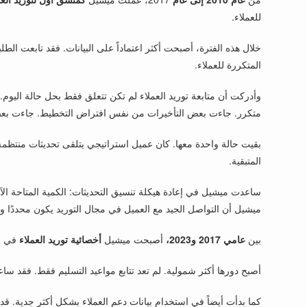
للعملاء.
خلال هذه الفترة، أصبحت أكثر اعتماداً على البيانات. فقد تابعت ال
المتكررة للعملاء.
وأدركت أن متابعة توريد العملاء لم تكن تتعلق فقط بحل حالة اليوم
متكرر. جاءت بعض التأخيرات من نفس افتراض التخطيط. جاءت بعض
بقيت حالة واحدة معها. كان عميل استراتيجي يتلقى تحديثات منتظمة،
المتبقية.
ساعدت ميشيل في إعادة هيكلة تنسيق التحديثات: الكمية المتاحة الآن
ميشيل أن التواصل الجيد مع العميل في مجال التوريد يكون محددًا ول
بين
عامي 2017 و2023،
أصبحت ميشيل
أخصائية توريد العملاء
في شركة Northbridge Components. عملت بشكل أوثق مع إيما، م
أصبح دورها أكثر شمولية. لم تعد تتابع مواعيد التسليم فقط. فقد س
كما بدأت أيضاً في استخدام بيانات دعم العملاء بشكل أكثر جدية. ق