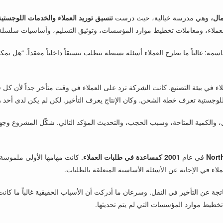
مال،
وهي مدرسة خيالية، حيث درست
تنسيق توريد العملاء والخدمات اللوجستية
لعملاء، ومعاملات تخطيط موارد المؤسسات، وتوثيق التسليم، وأساسيات سلسلة ا
: غالباً ما يطرح العملاء أسئلة بسيطة تتطلب تنسيقاً داخلياً معقداً. “هل يمك
ملاء في بيئة التصنيع. كانت الشركة ترد على العملاء في وقت متأخر جداً لأن 
جستية تعرف خطة الشحن. وكان الإنتاج يعرف التأخير. لكن لم يكن لدى أحد رؤية
والكمية المتاحة، وسبب الحجب، والتحديث المؤكد التالي. شكّل المشروع وجهة نظ
في عام
2001
كمساعدة في طلبات العملاء
. كانت مهامها الأولى ملموسة
ء في الإجابة عن الأسئلة الأساسية المتعلقة بالطلبات.
جة عن التأخير في النقل. وسرعان ما أدركت أن الأسباب الحقيقية غالباً ما كانت أ
تخطيط موارد المؤسسات التي لم يتم تحديثها.