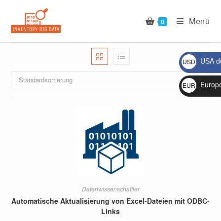
Zum
Inhalt
Menü
0
springen
USA do
USD
$
Standardsortierung
Europ
EUR
€
Datenwissenschaftler
Automatische Aktualisierung von Excel-Dateien mit ODBC-
Links