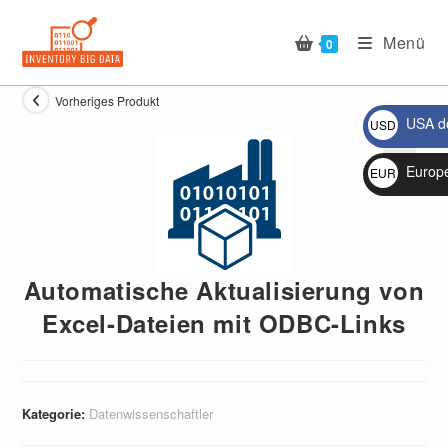
Zum
Inhalt
Menü
0
springen
Vorheriges Produkt
USA do
USD
$
Europ
EUR
🔍
€
Automatische Aktualisierung von
Excel-Dateien mit ODBC-Links
Kategorie:
Datenwissenschaftler