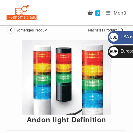
Zum
Inhalt
Menü
0
springen
Vorheriges Produkt
Nächstes Produkt
USA do
USD
$
Europ
EUR
🔍
€
Andon light Definition