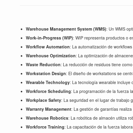
Warehouse Management System (WMS)
: Un WMS opti
Work-in-Progress (WIP)
: WIP representa productos o e
Workflow Automation
: La automatización de workflows 
Warehouse Optimization
: La optimización de almacenes
Waste Reduction
: La reducción de residuos tiene como 
Workstation Design
: El diseño de workstations se centr
Wearable Technology
: La tecnología wearable incluye 
Workforce Scheduling
: La programación de la fuerza l
Workplace Safety
: La seguridad en el lugar de trabajo
Warranty Management
: La gestión de garantías realiz
Warehouse Robotics
: La robótica de almacén utiliza 
Workforce Training
: La capacitación de la fuerza labor