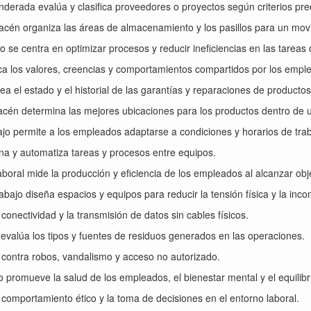
derada evalúa y clasifica proveedores o proyectos según criterios pre
lmacén organiza las áreas de almacenamiento y los pasillos para un mo
ajo se centra en optimizar procesos y reducir ineficiencias en las tareas 
arca los valores, creencias y comportamientos compartidos por los emp
ea el estado y el historial de las garantías y reparaciones de productos
acén determina las mejores ubicaciones para los productos dentro de 
rabajo permite a los empleados adaptarse a condiciones y horarios de tr
ina y automatiza tareas y procesos entre equipos.
laboral mide la producción y eficiencia de los empleados al alcanzar obj
abajo diseña espacios y equipos para reducir la tensión física y la inc
 conectividad y la transmisión de datos sin cables físicos.
os evalúa los tipos y fuentes de residuos generados en las operaciones.
 contra robos, vandalismo y acceso no autorizado.
jo promueve la salud de los empleados, el bienestar mental y el equilibr
el comportamiento ético y la toma de decisiones en el entorno laboral.