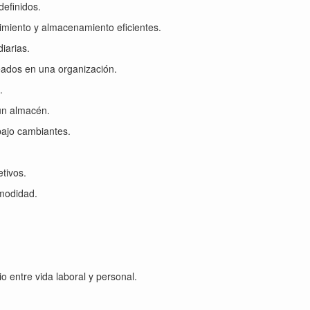
definidos.
vimiento y almacenamiento eficientes.
diarias.
leados en una organización.
.
un almacén.
abajo cambiantes.
etivos.
omodidad.
io entre vida laboral y personal.