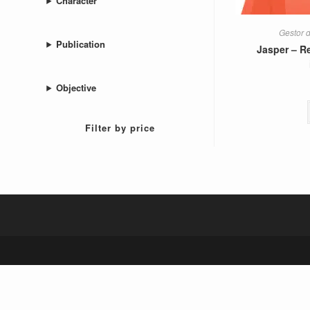
Character
Gestor d
Publication
Jasper – R
Objective
Filter by price