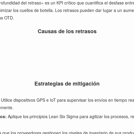
ofundidad del retraso» es un KPI crítico que cuantifica el desfase entr
minimizar los cuellos de botella. Los retrasos pueden dar lugar a un au
cas OTD.
Causas de los retrasos
Estrategias de mitigación
Utilice dispositivos GPS e IoT para supervisar los envíos en tiempo rea
amente.
uos:
Aplique los principios Lean Six Sigma para agilizar los procesos, re
 que los proveedores gestionen los niveles de inventario de sus produ