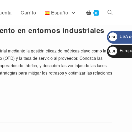
uenta
Carrito
Español
Alternar
0
ento en entornos industriales
USA do
USD
búsqueda
$
Europ
rial mediante la gestión eficaz de métricas clave como la
EUR
o (OTD) y la tasa de servicio al proveedor. Conozca las
€
de
 operarios de fábrica, y descubra las ventajas de las luces
rategias para mitigar los retrasos y optimizar las relaciones
la
web