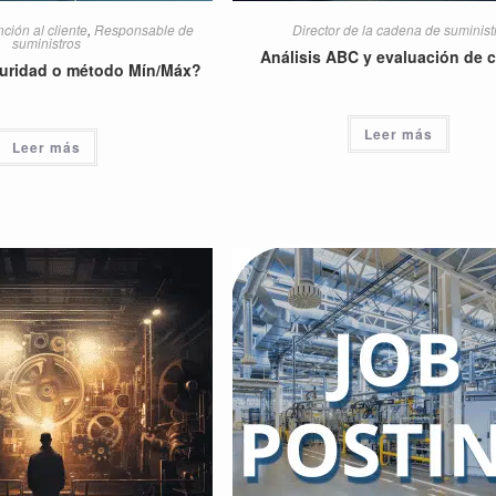
ción al cliente
,
Responsable de
Director de la cadena de suminist
suministros
Análisis ABC y evaluación de 
uridad o método Mín/Máx?
Leer más
Leer más