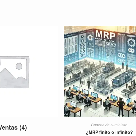
Cadena de suministro
Ventas
(4)
¿MRP finito o infinito?