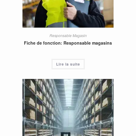
Responsable Magasin
Fiche de fonction: Responsable magasins
Lire la suite