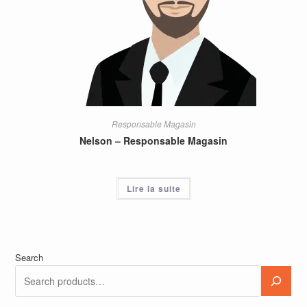
Responsable Magasin
Nelson – Responsable Magasin
Lire la suite
Search