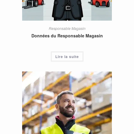
Responsable Magasin
Données du Responsable Magasin
Lire la suite