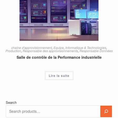
chaîne d'approvisionnement
,
Equipe
,
Informatique & Technologies
,
Production
,
Responsable des approvisionnements
,
Responsable Données
Salle de contrôle de la Performance industrielle
Lire la suite
Search