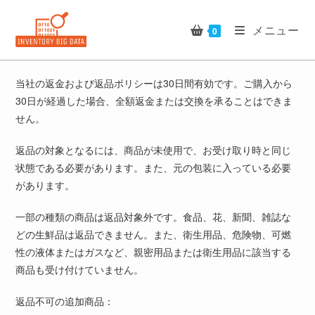
コ
ン
メニュー
0
テ
ン
ツ
当社の返金および返品ポリシーは30日間有効です。ご購入から
へ
30日が経過した場合、全額返金または交換を承ることはできま
ス
せん。
キ
ッ
返品の対象となるには、商品が未使用で、お受け取り時と同じ
プ
状態である必要があります。また、元の包装に入っている必要
があります。
一部の種類の商品は返品対象外です。食品、花、新聞、雑誌な
どの生鮮品は返品できません。また、衛生用品、危険物、可燃
性の液体またはガスなど、親密用品または衛生用品に該当する
商品も受け付けていません。
返品不可の追加商品：