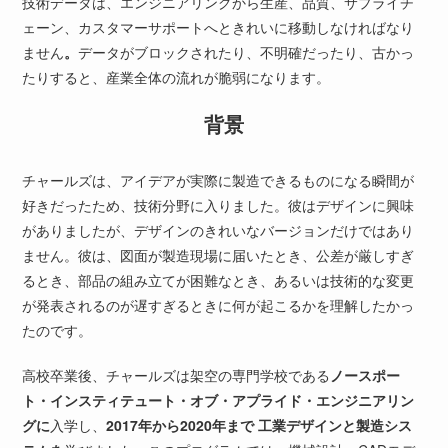
技術データは、エンジニアリングから生産、品質、サプライチ
ェーン、カスタマーサポートへときれいに移動しなければなり
ません
。
データがブロックされたり、不明確だったり、古かっ
たりすると、産業全体の流れが脆弱になります。
背景
チャールズは、アイデアが実際に製造できるものになる瞬間が
好きだったため、技術分野に入りました。彼はデザインに興味
がありましたが、デザインのきれいなバージョンだけではあり
ません。彼は、図面が製造現場に届いたとき、公差が厳しすぎ
るとき、部品の組み立てが困難なとき、あるいは技術的な変更
が発表されるのが遅すぎるときに何が起こるかを理解したかっ
たのです。
高校卒業後、チャールズは架空の専門学校である
ノースポー
ト・インスティテュート・オブ・アプライド・エンジニアリン
グに
入学し、
2017年から2020年まで
工業デザインと製造シス