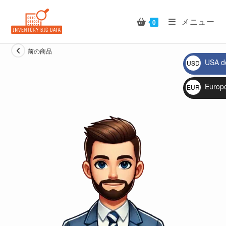
コ
ン
メニュー
0
テ
ン
前の商品
ツ
USA do
USD
へ
$
ス
Europ
EUR
キ
🔍
€
ッ
プ