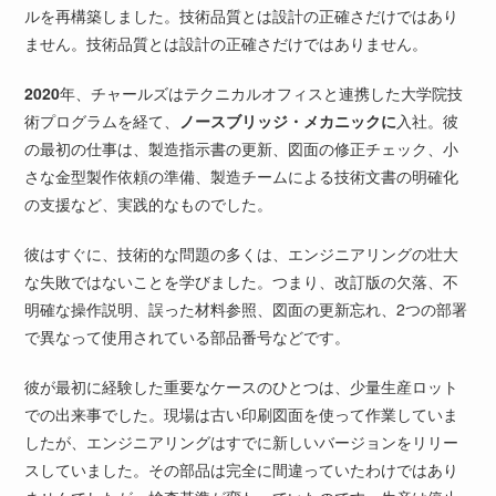
ルを再構築しました。技術品質とは設計の正確さだけではあり
ません。技術品質とは設計の正確さだけではありません。
2020
年、チャールズはテクニカルオフィスと連携した大学院技
術プログラムを経て、
ノースブリッジ・メカニックに
入社。彼
の最初の仕事は、製造指示書の更新、図面の修正チェック、小
さな金型製作依頼の準備、製造チームによる技術文書の明確化
の支援など、実践的なものでした。
彼はすぐに、技術的な問題の多くは、エンジニアリングの壮大
な失敗ではないことを学びました。つまり、改訂版の欠落、不
明確な操作説明、誤った材料参照、図面の更新忘れ、2つの部署
で異なって使用されている部品番号などです。
彼が最初に経験した重要なケースのひとつは、少量生産ロット
での出来事でした。現場は古い印刷図面を使って作業していま
したが、エンジニアリングはすでに新しいバージョンをリリー
スしていました。その部品は完全に間違っていたわけではあり