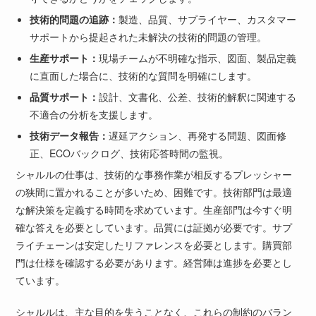
技術的問題の追跡：
製造、品質、サプライヤー、カスタマー
サポートから提起された未解決の技術的問題の管理。
生産サポート：
現場チームが不明確な指示、図面、製品定義
に直面した場合に、技術的な質問を明確にします。
品質サポート：
設計、文書化、公差、技術的解釈に関連する
不適合の分析を支援します。
技術データ報告：
遅延アクション、再発する問題、図面修
正、ECOバックログ、技術応答時間の監視。
シャルルの仕事は、技術的な事務作業が相反するプレッシャー
の狭間に置かれることが多いため、困難です。技術部門は最適
な解決策を定義する時間を求めています。生産部門は今すぐ明
確な答えを必要としています。品質には証拠が必要です。サプ
ライチェーンは安定したリファレンスを必要とします。購買部
門は仕様を確認する必要があります。経営陣は進捗を必要とし
ています。
シャルルは、主な目的を失うことなく、これらの制約のバラン