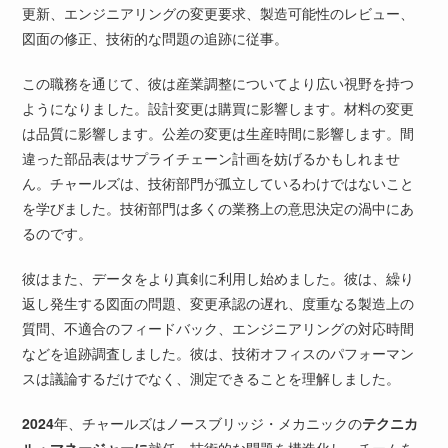
更新、エンジニアリングの変更要求、製造可能性のレビュー、
図面の修正、技術的な問題の追跡に従事。
この職務を通じて、彼は産業調整についてより広い視野を持つ
ようになりました。設計変更は購買に影響します。材料の変更
は品質に影響します。公差の変更は生産時間に影響します。間
違った部品表はサプライチェーン計画を妨げるかもしれませ
ん。チャールズは、技術部門が孤立しているわけではないこと
を学びました。技術部門は多くの業務上の意思決定の渦中にあ
るのです。
彼はまた、データをより真剣に利用し始めました。彼は、繰り
返し発生する図面の問題、変更承認の遅れ、度重なる製造上の
質問、不適合のフィードバック、エンジニアリングの対応時間
などを追跡調査しました。彼は、技術オフィスのパフォーマン
スは議論するだけでなく、測定できることを理解しました。
2024
年、チャールズはノースブリッジ・メカニックの
テクニカ
ル・マネージャーに
就任。技術的な問題を構造化し、チームを