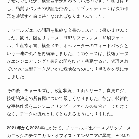
ませんでしたが、検査基準が変わっていたのです。生産は停止
し、品質はバッチの検証を拒否し、サプライチェーンは次の作
業を確認する前に待たなければなりませんでした。
チャールズはこの問題を単純な文書のミスとして扱いませんで
した。彼は、図面リリース、ERPリファレンス、印刷ファイ
ル、生産指示書、検査メモ、オペレーターのフィードバックと
いう一連の流れを再構築しました。このケースは、技術データ
がエンジニアリングと製造の間をひどく移動すると、管理され
ていない技術データがいかに危険なものになり得るかを彼に示
しました。
その後、チャールズは、改訂状況、図面リリース、変更ログ、
技術的決定の所有権について厳しくなりました。彼は、技術的
な事務作業をエンジニアリング・ファイルの集合としてだけで
なく、データの流れとしてとらえるようになりました。
2021年から2023
年にかけて、チャールズはノースブリッジ・メ
カニックの
テクニカル・オフィス・エンジニアに
昇進。BOMの