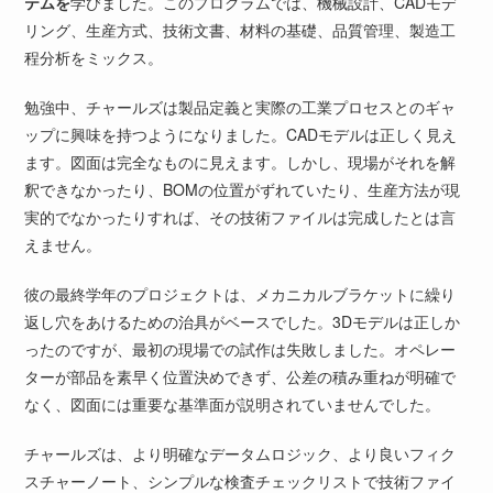
テムを
学びました。このプログラムでは、機械設計、CADモデ
リング、生産方式、技術文書、材料の基礎、品質管理、製造工
程分析をミックス。
勉強中、チャールズは製品定義と実際の工業プロセスとのギャ
ップに興味を持つようになりました。CADモデルは正しく見え
ます。図面は完全なものに見えます。しかし、現場がそれを解
釈できなかったり、BOMの位置がずれていたり、生産方法が現
実的でなかったりすれば、その技術ファイルは完成したとは言
えません。
彼の最終学年のプロジェクトは、メカニカルブラケットに繰り
返し穴をあけるための治具がベースでした。3Dモデルは正しか
ったのですが、最初の現場での試作は失敗しました。オペレー
ターが部品を素早く位置決めできず、公差の積み重ねが明確で
なく、図面には重要な基準面が説明されていませんでした。
チャールズは、より明確なデータムロジック、より良いフィク
スチャーノート、シンプルな検査チェックリストで技術ファイ