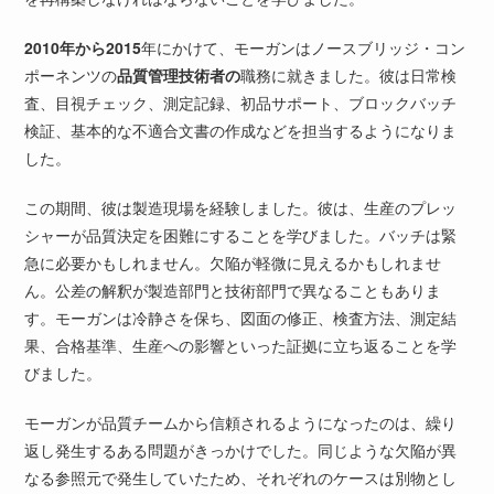
2010年から2015
年にかけて、モーガンはノースブリッジ・コン
ポーネンツの
品質管理技術者の
職務に就きました。彼は日常検
査、目視チェック、測定記録、初品サポート、ブロックバッチ
検証、基本的な不適合文書の作成などを担当するようになりま
した。
この期間、彼は製造現場を経験しました。彼は、生産のプレッ
シャーが品質決定を困難にすることを学びました。バッチは緊
急に必要かもしれません。欠陥が軽微に見えるかもしれませ
ん。公差の解釈が製造部門と技術部門で異なることもありま
す。モーガンは冷静さを保ち、図面の修正、検査方法、測定結
果、合格基準、生産への影響といった証拠に立ち返ることを学
びました。
モーガンが品質チームから信頼されるようになったのは、繰り
返し発生するある問題がきっかけでした。同じような欠陥が異
なる参照元で発生していたため、それぞれのケースは別物とし