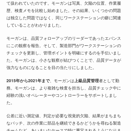
て扱われていたのです。モーガンは写真、欠陥の位置、作業履
歴、検査メモを比較し始めました。その結果、いくつかの問題
は独立した問題ではなく、同じワークステーションの癖に関連
していることがわかりました。
モーガンは、品質フォローアップのリーダーであったエバンス
にこの観察を報告。そして、製造部門がワークステーションの
チェックを更新し、管理ポイントを明確にするのを手伝いまし
た。モーガンは、小さな観察が結びつくことで、品質データが
強力なものになることを目の当たりにしました。
2015年から2021年まで
、モーガンは
上級品質管理
者として勤
務。モーガンは、より複雑な検査を担当し、品質チェック中に
経験の浅いオペレーターやコントローラーをサポートしまし
た。
公差に近い測定値、判定が必要な視覚的欠陥、結果がまちまち
なバッチ、次の作業に部品を継続できるかどうかを尋ねる製造
チームなど、あいまいなケースで特に重宝されるようになりま