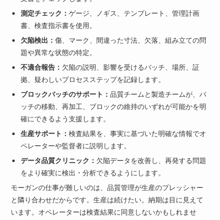
測定チェック：
ゲージ、ノギス、テンプレート、管理計画
書、検査指示書を使用。
欠陥検出：
傷、マーク、間違った寸法、欠落、組み立ての問
題や異常な状態の特定。
不適合報告：
欠陥の説明、影響を受けるバッチ、場所、証
拠、疑わしいプロセスステップを記録します。
ブロックバッチのサポート：
品質チームと製造チームが、バ
ッチの移動、再加工、ブロックの維持のいずれが可能かを明
確にできるよう支援します。
生産サポート：
検査結果を、事実に基づいた明確な情報でオ
ペレーターや監督者に説明します。
データ品質クリニック：
欠陥データを改善し、再発する問題
をより確実に検出・分析できるようにします。
モーガンの仕事が難しいのは、品質管理が生産のプレッシャー
と隣り合わせだからです。生産は続けたい。納期は目に見えて
います。オペレーターは検査結果に同意しないかもしれませ