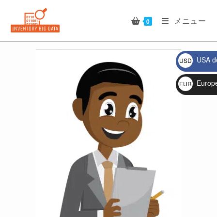
コ
ン
メニュー
0
テ
ン
ツ
USA do
USD
へ
$
🔍
ス
Europ
EUR
キ
€
ッ
プ