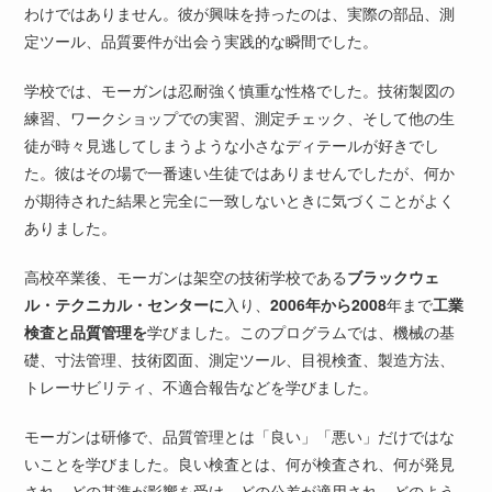
わけではありません。彼が興味を持ったのは、実際の部品、測
定ツール、品質要件が出会う実践的な瞬間でした。
学校では、モーガンは忍耐強く慎重な性格でした。技術製図の
練習、ワークショップでの実習、測定チェック、そして他の生
徒が時々見逃してしまうような小さなディテールが好きでし
た。彼はその場で一番速い生徒ではありませんでしたが、何か
が期待された結果と完全に一致しないときに気づくことがよく
ありました。
高校卒業後、モーガンは架空の技術学校である
ブラックウェ
ル・テクニカル・センターに
入り、
2006年から2008
年まで
工業
検査と品質管理を
学びました。このプログラムでは、機械の基
礎、寸法管理、技術図面、測定ツール、目視検査、製造方法、
トレーサビリティ、不適合報告などを学びました。
モーガンは研修で、品質管理とは「良い」「悪い」だけではな
いことを学びました。良い検査とは、何が検査され、何が発見
され、どの基準が影響を受け、どの公差が適用され、どのよう