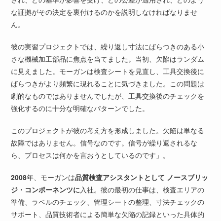
な証拠がその決定を裏付けるのかを説明しなければなりませ
ん。
彼の実習プロジェクトでは、繰り返し寸法にばらつきのある小
さな機械加工部品に焦点を当てました。当初、欠陥はランダム
に見えました。モーガンは検査シートを見直し、工具交換後に
ばらつきがより頻繁に現れることに気づきました。この問題は
劇的なものではありませんでしたが、工具交換後のチェックを
強化するのに十分な明確なパターンでした。
このプロジェクトが彼の考え方を形成しました。欠陥は単なる
故障ではありません。信号なのです。信号が繰り返されるな
ら、プロセスは何かを言おうとしているのです」。
2008
年、モーガンは
品質検査アシスタントとして
ノースブリッ
ジ・コンポーネンツに
入社。彼の最初の仕事は、検査エリアの
準備、ラベルのチェック、管理シートの整理、寸法チェックの
サポート、品質技術者による簡単な欠陥の記録といった具体的