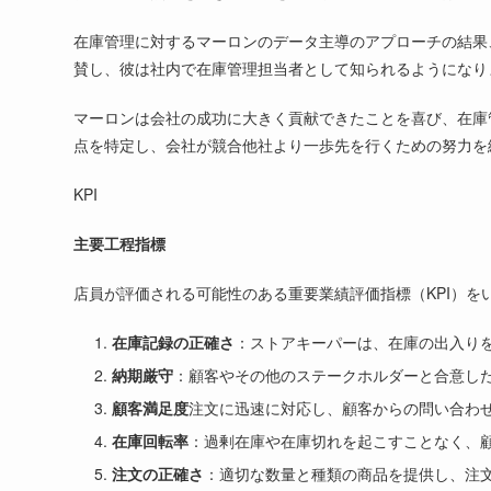
在庫管理に対するマーロンのデータ主導のアプローチの結果
賛し、彼は社内で在庫管理担当者として知られるようになり
マーロンは会社の成功に大きく貢献できたことを喜び、在庫
点を特定し、会社が競合他社より一歩先を行くための努力を
KPI
主要工程指標
店員が評価される可能性のある重要業績評価指標（KPI）を
在庫記録の正確さ
：ストアキーパーは、在庫の出入り
納期厳守
：顧客やその他のステークホルダーと合意し
顧客満足度
注文に迅速に対応し、顧客からの問い合わ
在庫回転率
：過剰在庫や在庫切れを起こすことなく、
注文の正確さ
：適切な数量と種類の商品を提供し、注