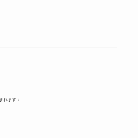
ト
の
検
索
まれます：
を
ト