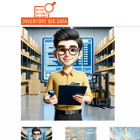
コ
ン
テ
ン
ツ
へ
ス
キ
ッ
プ