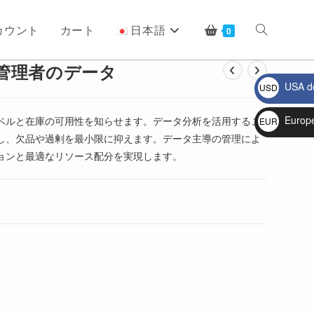
カウント
カート
日本語
ウ
0
管理者のデータ
USA do
USD
ェ
$
Europ
ベルと在庫の可用性を知らせます。データ分析を活用するこ
EUR
し、欠品や過剰を最小限に抑えます。データ主導の管理によ
€
ブ
ョンと最適なリソース配分を実現します。
サ
イ