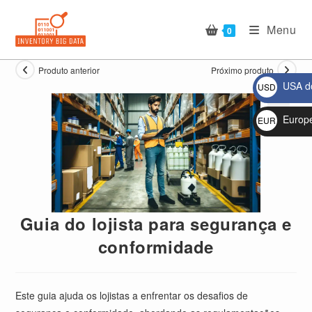
Ir
para
Menu
0
o
conteúdo
Produto anterior
Próximo produto
USA do
USD
$
Europ
EUR
🔍
€
Guia do lojista para segurança e
conformidade
Este guia ajuda os lojistas a enfrentar os desafios de