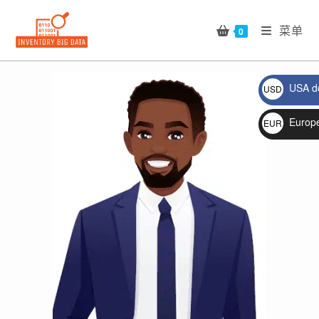
Skip
to
菜单
0
content
USA do
USD
$
🔍
Europ
EUR
€