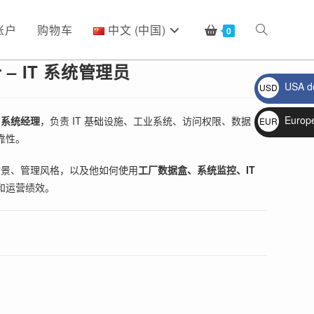
账户
购物车
中文 (中国)
Toggle
0
er – IT 系统管理员
USA do
USD
website
$
Europ
IT 系统经理
，负责 IT 基础设施、工业系统、访问权限、数据
EUR
靠性。
€
search
 背景、管理风格，以及他如何使用
工厂数据盒、系统监控、IT
和运营绩效。