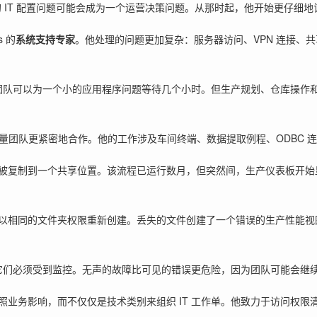
小的 IT 配置问题可能会成为一个运营决策问题。从那时起，他开始更仔
s 的
系统支持专家
。他处理的问题更加复杂：服务器访问、VPN 连接、
团队可以为一个小的应用程序问题等待几个小时。但生产规划、仓库操作和质
量团队更紧密地合作。他的工作涉及车间终端、数据提取例程、ODBC 连
被复制到一个共享位置。该流程已运行数月，但突然间，生产仪表板开始
。
相同的文件夹权限重新创建。丢失的文件创建了一个错误的生产性能视图。
。它们必须受到监控。无声的故障比可见的错误更危险，因为团队可能会继
照业务影响，而不仅仅是技术类别来组织 IT 工作单。他致力于访问权