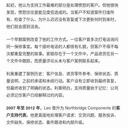
起初，他认为支持工作最难的部分是处理愤怒的客户。但他很快
发现，愤怒往往是能见度低造成的。当客户不知道案件归谁所
有、检查了什么、为什么迟迟没有答复或下次更新何时到来时，
他们就会感到沮丧。
一个早期案例改变了他的工作方式。一位客户曾多次打电话询问
同一保修事宜。每个接听电话的人都很有礼貌，但客户不得不每
次都重复完整的故事。索赔存在于一个文件中，产品退货在另一
个文件中跟踪，而质量评论从未与客户案例联系起来。
利奥重建了案例历史：客户信息、退货零件参考、保修状态、质
量说明、之前的承诺和未结行动。客户没有立即收到最终答复，
但最终收到了明确的状态。利奧明白，支持质量始于记忆：公司
必须记住客户已经解释过的内容。
2007 年至 2012 年
，Leo 晋升为 Northbridge Components 的
客
户支持代表
。他更直接地处理客户请求：交货问题、服务投诉、
文件缺失、保修状态、备件跟进和内部升级。