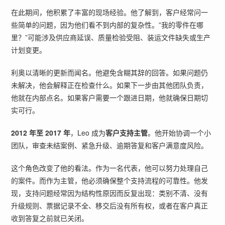
在此期间，他积累了丰富的现场经验。他了解到，客户经常问一
些简单的问题，因为他们看不到内部的复杂性。”我的零件在哪
里？”可能涉及供应商延误、质量检验受阻、装运文件缺失或生产
计划变更。
利奥以清晰的更新而闻名。他避免含糊其辞的回答。如果问题仍
未解决，他会解释正在检查什么。如果下一步由其他团队负责，
他就在内部点名。如果客户需要一个跟进日期，他就确保日期切
实可行。
2012 年至 2017 年
，Leo 成为
客户支持主管
。他开始协调一个小
团队，审查未结案例、紧急升级、逾期答复和客户满意度风险。
这个角色改变了他的看法。作为一名代表，他可以努力处理自己
的案件。而作为主管，他必须确保整个支持流程的可靠性。他发
现，支持问题经常因为结构性原因而反复出现：类别不清、没有
升级规则、票据记录不全、移交后没有所有权，或者在客户真正
收到答复之前就已关闭。