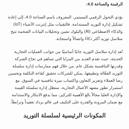
الرقمنة والصناعة 4.0:
يؤدي التحول الرقمي المستمر، المعروف باسم الصناعة 4.0، إلى إعادة
تشكيل إدارة التوريد المستدامة. فالتقنيات مثل إنترنت الأشياء (IoT)
والذكاء الاصطناعي (AI) والبلوك تشين وتحليلات البيانات الضخمة تتيح
سلاسل توريد أكثر ذكاءً واتصالاً واستجابة.
تُعد إدارة سلاسل التوريد جانبًا أساسيًا من جوانب العمليات التجارية
الحديثة، حيث تقدم العديد من المزايا التي تساهم في نجاح الشركة
وقدرتها التنافسية بشكل عام. من خلال فهم ممارسات إدارة سلسلة
التوريد الفعّالة وتطبيقها، يمكن للشركات تحقيق كفاءة التكلفة وتحسين
رضا العملاء وتعزيز التعاون واكتساب ميزة تنافسية في السوق. مع
استمرار تطور مشهد الأعمال التجارية، ستظل إدارة سلسلة القيمة
والإدارة العليا مجالاً بالغ الأهمية للتركيز، مما يدفع الابتكار والاستدامة
مع ضمان المرونة والقدرة على التكيف في عالم يزداد تعقيداً وترابطاً.
المكونات الرئيسية لسلسلة التوريد