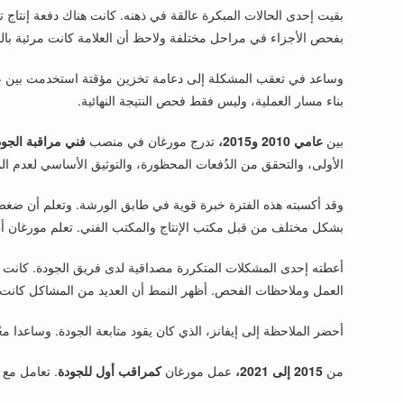
بقيت إحدى الحالات المبكرة عالقة في ذهنه. كانت هناك دفعة إنتاج
بفحص الأجزاء في مراحل مختلفة ولاحظ أن العلامة كانت مرئية بالفعل
وساعد في تعقب المشكلة إلى دعامة تخزين مؤقتة استخدمت بين عمليت
بناء مسار العملية، وليس فقط فحص النتيجة النهائية.
بين
عامي 2010 و2015،
تدرج مورغان في منصب
فني مراقبة الجود
الأولى، والتحقق من الدُفعات المحظورة، والتوثيق الأساسي لعدم ال
وقد أكسبته هذه الفترة خبرة قوية في طابق الورشة. وتعلم أن ضغط ا
بشكل مختلف من قبل مكتب الإنتاج والمكتب الفني. تعلم مورغان أن ي
أعطته إحدى المشكلات المتكررة مصداقية لدى فريق الجودة. كانت ال
العمل وملاحظات الفحص. أظهر النمط أن العديد من المشاكل كان
أحضر الملاحظة إلى إيفانز، الذي كان يقود متابعة الجودة. وساعدا 
من
2015 إلى 2021،
عمل مورغان
كمراقب أول للجودة
. تعامل مع 