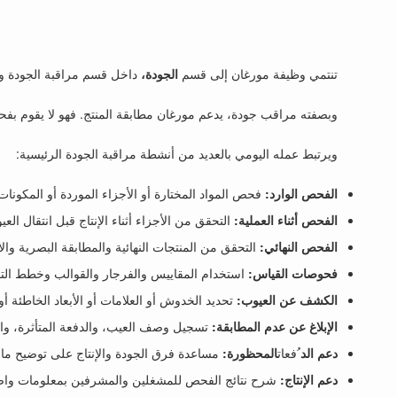
تنتمي وظيفة مورغان إلى قسم
الجودة،
داخل قسم مراقبة الجودة ووظي
وبصفته مراقب جودة، يدعم مورغان مطابقة المنتج. فهو لا يقوم بفحص
ويرتبط عمله اليومي بالعديد من أنشطة مراقبة الجودة الرئيسية:
الفحص الوارد:
فحص المواد المختارة أو الأجزاء الموردة أو المكونات 
الفحص أثناء العملية:
التحقق من الأجزاء أثناء الإنتاج قبل انتقال العيو
الفحص النهائي:
التحقق من المنتجات النهائية والمطابقة البصرية والأ
فحوصات القياس:
استخدام المقاييس والفرجار والقوالب وخطط الت
الكشف عن العيوب:
تحديد الخدوش أو العلامات أو الأبعاد الخاطئة أو
الإبلاغ عن عدم المطابقة:
تسجيل وصف العيب، والدفعة المتأثرة، والم
دعم الد
ُفعات
المحظورة:
مساعدة فرق الجودة والإنتاج على توضيح ما إ
دعم الإنتاج:
شرح نتائج الفحص للمشغلين والمشرفين بمعلومات واض