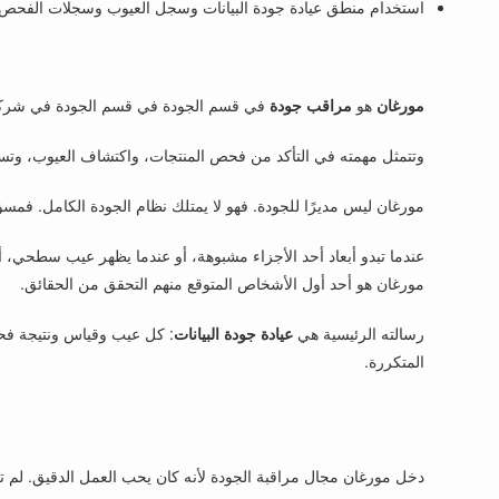
استخدام منطق عيادة جودة البيانات وسجل العيوب وسجلات الفحص ل
مورغان
هو
مراقب جودة
في قسم الجودة في قسم الجودة في شركة Northbridge Components. وهو يعمل على مستوى فني تحت إشراف إيفانز، مدير الجودة، ويدعم إجراءات الفحص اليومية في أرضي
وتتمثل مهمته في التأكد من فحص المنتجات، واكتشاف العيوب، وتسجي
مورغان ليس مديرًا للجودة. فهو لا يمتلك نظام الجودة الكامل. فمسؤو
عندما تبدو أبعاد أحد الأجزاء مشبوهة، أو عندما يظهر عيب سطحي، أ
مورغان هو أحد أول الأشخاص المتوقع منهم التحقق من الحقائق.
رسالته الرئيسية هي
عيادة جودة البيانات
: كل عيب وقياس ونتيجة فح
المتكررة.
دخل مورغان مجال مراقبة الجودة لأنه كان يحب العمل الدقيق. لم تجذ