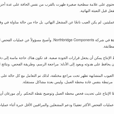
 تحتوي على علامة سطحية صغيرة ظهرت بالقرب من نفس الحافة على عدة أجزاء. كا
 قبل التعبئة النهائية.
ين. لم يكن العيب ناتجًا عن المشغل النهائي. بل جاء من حالة مناولة في وق
ة
في شركة Northbridge Components. وأصبح مسؤولاً
مطابقة.
لإنتاج يمكن أن يجعل قرارات الجودة صعبة. قد تكون هناك حاجة ماسة إلى دفعة
حافظ على هدوئه ويعود إلى الأدلة: مراجعة الرسم، وطريقة الفحص، ونتائج القيا
عيوب المتشابهة تظهر تحت مراجع مختلفة، لذلك تم التعامل مع كل حالة على أن
ت مرتبطة بنفس عادة محطة العمل، وليس بعدة مشاكل مستقلة.
معًا الإنتاج على تحديث فحص محطة العمل وتوضيح نقطة التحكم. رأى مورغان أن ب
عمليات الفحص الأكثر تعقيدًا ودعم المشغلين والمراقبين الأقل خبرة أثناء عملي