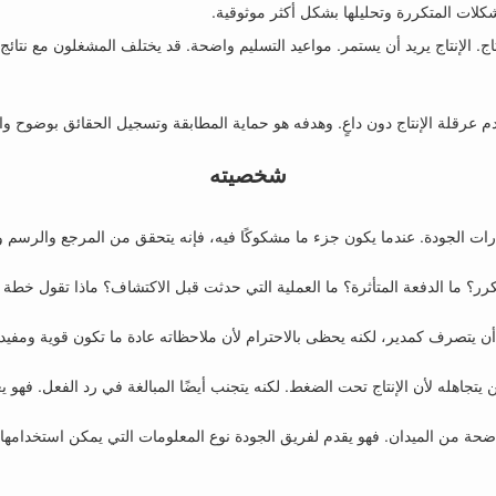
لات المتكررة وتحليلها بشكل أكثر موثوقية.
. الإنتاج يريد أن يستمر. مواعيد التسليم واضحة. قد يختلف المشغلون مع نتا
دم عرقلة الإنتاج دون داعٍ. وهدفه هو حماية المطابقة وتسجيل الحقائق بوضوح 
شخصيته
ارات الجودة. عندما يكون جزء ما مشكوكًا فيه، فإنه يتحقق من المرجع والرسم 
رر؟ ما الدفعة المتأثرة؟ ما العملية التي حدثت قبل الاكتشاف؟ ماذا تقول خطة 
ن يتصرف كمدير، لكنه يحظى بالاحترام لأن ملاحظاته عادة ما تكون قوية ومفيدة
لن يتجاهله لأن الإنتاج تحت الضغط. لكنه يتجنب أيضًا المبالغة في رد الفعل. فه
اضحة من الميدان. فهو يقدم لفريق الجودة نوع المعلومات التي يمكن استخدامها