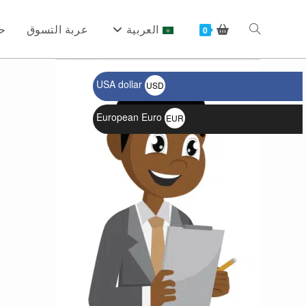
Ski
t
العربية
عربة التسوق
ح
Toggle
0
conten
USA dollar
USD
website
$
European Euro
EUR
€
search