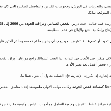
الفني، والتدريبات في الورش، وفحوصات القياس والتفاصيل الصغيرة التي كان ي
المتوقعة تمامًا.
سة فنية خيالية، حيث درس
الفحص الصناعي ومراقبة الجودة
من
2006 إلى 2008
ج وإمكانية التتبع والإبلاغ عن عدم المطابقة.
 “جيد” أو “سيء”. فالتفتيش الجيد يجب أن يشرح ما تم فحصه وما تم العثور عليه 
متكرر في الأبعاد. في البداية، بدا العيب عشوائيًا. راجع مورغان أوراق الفحص 
راء فحص أفضل بعد تغيير الأداة.
ارة. إذا تكررت الإشارة، فإن العملية تحاول أن تقول شيئًا ما.
كمساعد فحص الجودة
. وكانت مهامه الأولى ملموسة: إعداد مناطق الفحص
ية قراءة خطط التفتيش، وكيفية التعامل مع أدوات القياس، وكيفية مقارنة جزء م