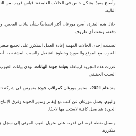
وأصبح مفيدًا بشكل خاص في الحالات الغامضة: قياس قريب من التفاو
التالية.
خلال هذه الفترة، أصبح مورغان أكثر انضباطًا بشأن بيانات الفحص. 
دفعة، وتحت أي ظروف.
تضمنت إحدى الحالات المهمة إعادة العمل المتكرر على تجميع صغير
للعيوب مع الموقع والصورة وخطوة التشغيل والسبب المشتبه به. أصب
عززت هذه التجربة ارتباطه
بعيادة جودة البيانات
. تؤدي بيانات العيو
السبب الحقيقي.
منذ
عام 2021،
استمر مورغان
كمراقب جودة
متمرس في شركة Northbridge Components، حيث يدعم عمليات التفتيش اليومية، وضوابط الإنتاج، وتسجيل العيوب وتصعيد حالات عدم المطابقة.
واليوم، يعمل مورغان عن كثب مع إيفانز ومدير الجودة وفرق الإنتا
الجودة بتفاصيل كافية لاستخدامها لاحقًا.
وتتمثل نقطة قوته في قدرته على تحويل العيب المرئي إلى سجل جودة مف
متكررة.