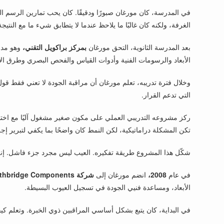
في المدرسة، كان مورغان صبورًا ودقيقًا. كان يحب تمارين الرسم 
الغرفة، ولكنه كان غالبًا ما يلاحظ عندما لا يتطابق شيء ما مع النتيجة 
بعد المدرسة الثانوية، التحق مورغان
بمركز براكويل التقني،
وهو مدر
الأبعاد والرسومات الفنية وأدوات القياس والفحص البصري وطرق الإنتا
وخلال فترة تدريبه، تعلم مورغان أن مراقبة الجودة لا تعني فقط قول
التي تدعم القرار.
ركز مشروعه التدريبي العملي على مكون صغير مشغول آليًا مع اختلاف 
تكن المشكلة دراماتيكية، لكن النمط كان واضحًا بما يكفي لتبرير إج
شكّل هذا المشروع طريقة تفكيره. العيب ليس مجرد جزء فاشل. إنه إش
في عام
2008،
انضم مورغان إلى
شركة Northbridge Components
الأبعاد، ومساعدة فنيي الجودة في تسجيل العيوب البسيطة.
في البداية، كان يتبع بشكل أساسي المراقبين ذوي الخبرة. وتعلم كيف