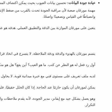
عيادة جودة البيانات:
تحسين بيانات العيوب بحيث يمكن اكتشاف المشك
مهمة مورغان صعبة لأن مراقبة الجودة تحدث بالقرب من ضغط الإنتاج
وانضباطًا في القياس وتصعيدًا واضحًا.
يتعين على مورغان الموازنة بين الدقة والتطبيق العملي. هدفه هو ع
يتسم مورغان بالهدوء والدقة ودقة الملاحظة. لا يتسرع في اتخاذ قر
أول رد فعل له هو النظر عن كثب. ما هو العيب؟ أين يقع؟ هل هو متك
لديه ملف تعريف على مستوى فني مع خبرة ميدانية قوية. لا يحاول أ
يمكن لمورغان أن يكون حازمًا عند الحاجة. إذا كان الخلل حقيقيًا، ف
وهو يعمل بشكل جيد مع إيفانز، مدير الجودة، لأنه يقدم ملاحظات و
التكرار.