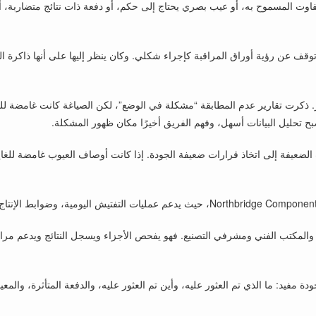
ت المسموح به، أو عيب بصري يحتاج إلى حكم، أو دفعة ذات نتائج متضاربة، أو 
وتوقف عن رؤية أوراق المراقبة كإجراء شكلي. وكان ينظر إليها على أنها ذاكرة 
. ذكرت تقارير عدم المطابقة “مشكلة في الوضع”، لكن الصياغة كانت غامضة لل
ح تحليل البيانات أسهل، وفهم الفريق أخيرًا مكان ظهور المشكلة.
ب الضعيفة إلى اتخاذ قرارات ضعيفة الجودة. إذا كانت أوصاف العيوب غامضة للغاي
ج والمكتب الفني ومشرفي التصنيع. فهو يفحص الأجزاء ويسجل النتائج ويدعم م
يد: ما الذي تم العثور عليه، وأين تم العثور عليه، والدفعة المتأثرة، والمعيار