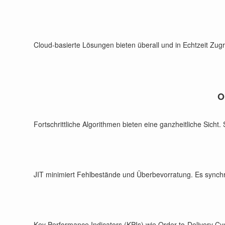
Cloud-basierte Lösungen bieten überall und in Echtzeit Zugri
O
Fortschrittliche Algorithmen bieten eine ganzheitliche Sich
JIT minimiert Fehlbestände und Überbevorratung. Es synchr
Key Performance Indicators (KPIs) wie Order-to-Delivery Cycl