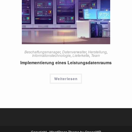
Beschaffungsmanager
,
Datenverwalter
,
Herstellung
,
Informationstechnologie
,
Lieferkette
,
Team
Implementierung eines Leistungsdatenraums
Weiterlesen
Copyright - WordPress Theme by OceanWP