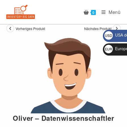
Zum
Inhalt
Menü
0
springen
Vorheriges Produkt
Nächstes Produkt
USA do
USD
$
Europ
EUR
🔍
€
Oliver – Datenwissenschaftler