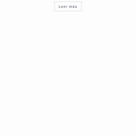
Leer más
Fin del contenido
Search
Active filters
Department
Level