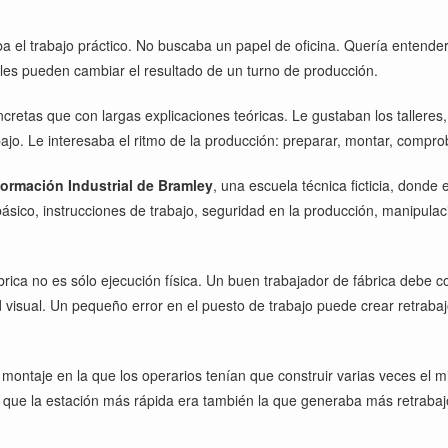
a el trabajo práctico. No buscaba un papel de oficina. Quería entende
les pueden cambiar el resultado de un turno de producción.
etas que con largas explicaciones teóricas. Le gustaban los talleres, 
jo. Le interesaba el ritmo de la producción: preparar, montar, comproba
Formación Industrial de Bramley
, una escuela técnica ficticia, donde
ico, instrucciones de trabajo, seguridad en la producción, manipulaci
ica no es sólo ejecución física. Un buen trabajador de fábrica debe comp
visual. Un pequeño error en el puesto de trabajo puede crear retrabajo
ntaje en la que los operarios tenían que construir varias veces el mi
 que la estación más rápida era también la que generaba más retrabaj