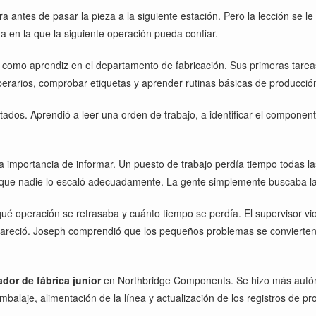
a antes de pasar la pieza a la siguiente estación. Pero la lección se 
a en la que la siguiente operación pueda confiar.
como aprendiz en el departamento de fabricación. Sus primeras tareas 
 operarios, comprobar etiquetas y aprender rutinas básicas de producció
ntados. Aprendió a leer una orden de trabajo, a identificar el compone
la importancia de informar. Un puesto de trabajo perdía tiempo todas
í que nadie lo escaló adecuadamente. La gente simplemente buscaba la
 operación se retrasaba y cuánto tiempo se perdía. El supervisor vio
apareció. Joseph comprendió que los pequeños problemas se convierten
ador de fábrica junior
en Northbridge Components. Se hizo más autóno
balaje, alimentación de la línea y actualización de los registros de pr