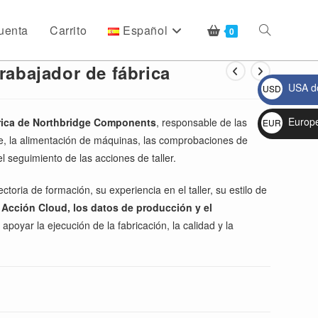
uenta
Carrito
Español
Alternar
0
rabajador de fábrica
USA do
USD
búsqueda
$
Europ
brica de Northbridge Components
, responsable de las
EUR
je, la alimentación de máquinas, las comprobaciones de
€
de
el seguimiento de las acciones de taller.
toria de formación, su experiencia en el taller, su estilo de
e Acción Cloud, los datos de producción y el
la
apoyar la ejecución de la fabricación, la calidad y la
web