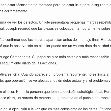
de estar técnicamente montada pero no estar lista para la siguiente op
ada correctamente.
rma de ver los defectos. Un lote presentaba pequeñas marcas repetida
inal. Joseph recordó que las piezas se colocaban temporalmente sobre 
a confirmar que las marcas aparecían antes del montaje final. El pro
ó que la observación en el taller puede ser un valioso dato de calidad
bridge Components. Su papel se hizo más estable y más responsable. Ah
l seguimiento diario de las acciones.
rativa sencilla. Cuando aparece un problema recurrente, no se limita a
do, qué operación se ve afectada, quién debe actuar y si el problema vu
 el taller. No es la persona que toma la decisión estratégica final. Pe
 poco clara, un retraso de material, un problema en el puesto de traba
d en la ejecución a la vez que es más consciente de los datos. Entiende