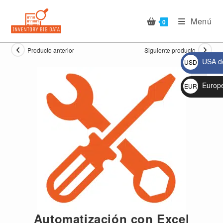
Ir
al
Menú
0
contenido
Producto anterior
Siguiente producto
USA do
USD
$
Europ
EUR
🔍
€
Automatización con Excel