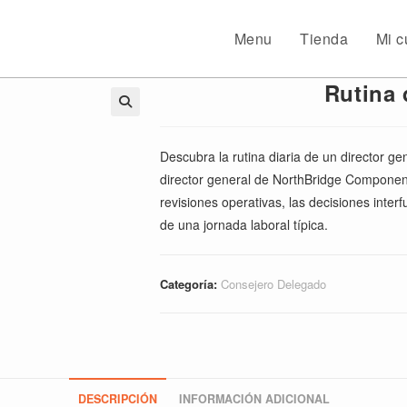
Menu
Tienda
Mi c
Rutina 
🔍
Descubra la rutina diaria de un director ge
director general de NorthBridge Component
revisiones operativas, las decisiones interf
de una jornada laboral típica.
Categoría:
Consejero Delegado
DESCRIPCIÓN
INFORMACIÓN ADICIONAL