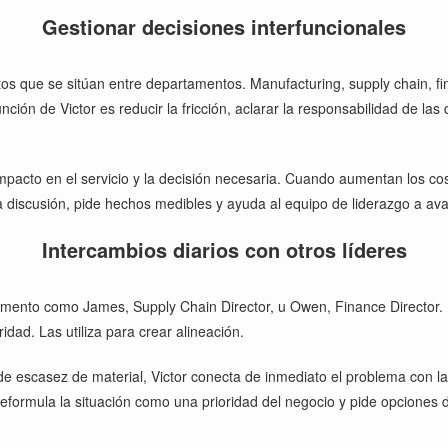
Gestionar decisiones interfuncionales
tos que se sitúan entre departamentos. Manufacturing, supply chain, fi
ción de Victor es reducir la fricción, aclarar la responsabilidad de la
acto en el servicio y la decisión necesaria. Cuando aumentan los coste
 discusión, pide hechos medibles y ayuda al equipo de liderazgo a ava
Intercambios diarios con otros líderes
amento como James, Supply Chain Director, u Owen, Finance Director. E
idad. Las utiliza para crear alineación.
e escasez de material, Victor conecta de inmediato el problema con la c
eformula la situación como una prioridad del negocio y pide opciones d