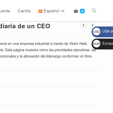
uenta
Carrito
Español
Alternar
0
diaria de un CEO
USA do
USD
búsqueda
$
Europ
neral en una empresa industrial a través de Victor Hale,
EUR
s. Esta página muestra cómo las prioridades ejecutivas, las
€
de
uncionales y la alineación del liderazgo conforman el ritmo
la
web