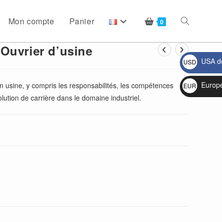
Mon compte
Panier
Toggle
0
Ouvrier d’usine
USA do
USD
website
$
Europ
en usine, y compris les responsabilités, les compétences
EUR
volution de carrière dans le domaine industriel.
€
search