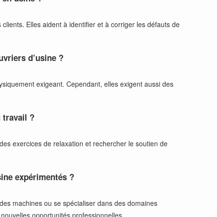
ients. Elles aident à identifier et à corriger les défauts de
uvriers d’usine ?
s physiquement exigeant. Cependant, elles exigent aussi des
 travail ?
 des exercices de relaxation et rechercher le soutien de
usine expérimentés ?
ce des machines ou se spécialiser dans des domaines
 nouvelles opportunités professionnelles.