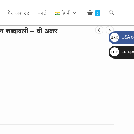
मेरा अकाउंट
कार्ट
हिन्दी
Toggle
0
न शब्दावली – वी अक्षर
USA do
USD
website
$
Europ
EUR
€
search