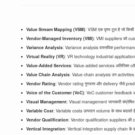
Value Stream Mapping (VSM)
: VSM एक दृश्य टूल है जो किसी 
Vendor-Managed Inventory (VMI)
: VMI suppliers को cust
Variance Analysis
: Variance analysis वास्तविक performan
Virtual Reality (VR)
: VR technology industrial applications
Value-Added Services
: Value-added services अतिरिक्त offer
Value Chain Analysis
: Value chain analysis उन activities और
Vendor Rating
: Vendor rating गुणवत्ता और delivery जैसे pre
Voice of the Customer (VoC)
: VoC customer feedback और
Visual Management
: Visual management जानकारी संप्रेषित
Variable Cost
: Variable costs उत्पादन volume के साथ बदलते ह
Vendor Qualification
: Vendor qualification suppliers की
Vertical Integration
: Vertical integration supply chain के क