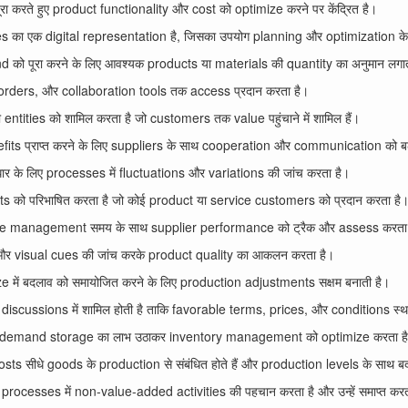
करते हुए product functionality और cost को optimize करने पर केंद्रित है।
 का एक digital representation है, जिसका उपयोग planning और optimization के 
 को पूरा करने के लिए आवश्यक products या materials की quantity का अनुमान लगात
orders, और collaboration tools तक access प्रदान करता है।
ntities को शामिल करता है जो customers तक value पहुंचाने में शामिल हैं।
ts प्राप्त करने के लिए suppliers के साथ cooperation और communication को बढ़ा
ुधार के लिए processes में fluctuations और variations की जांच करता है।
 को परिभाषित करता है जो कोई product या service customers को प्रदान करता है
e management समय के साथ supplier performance को ट्रैक और assess करता 
 और visual cues की जांच करके product quality का आकलन करता है।
e में बदलाव को समायोजित करने के लिए production adjustments सक्षम बनाती है।
iscussions में शामिल होती है ताकि favorable terms, prices, और conditions स्था
n-demand storage का लाभ उठाकर inventory management को optimize करता ह
s सीधे goods के production से संबंधित होते हैं और production levels के साथ बदल
cesses में non-value-added activities की पहचान करता है और उन्हें समाप्त करत