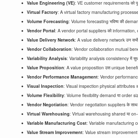
Value Engineering (VE)
: VE customer requirements को पूरा 
Virtual Factory
: A virtual factory manufacturing processes
Volume Forecasting
: Volume forecasting भविष्य की demand
Vendor Portal
: A vendor portal suppliers को information, 
Value Delivery Network
: A value delivery network उन सभी e
Vendor Collaboration
: Vendor collaboration mutual benefi
Variability Analysis
: Variability analysis consistency में स
Value Proposition
: A value proposition उस unique benefits
Vendor Performance Management
: Vendor performanc
Visual Inspection
: Visual inspection physical attributes
Volume Flexibility
: Volume flexibility demand या order siz
Vendor Negotiation
: Vendor negotiation suppliers के साथ d
Virtual Warehousing
: Virtual warehousing shared या o
Variable Manufacturing Cost
: Variable manufacturing cost
Value Stream Improvement
: Value stream improvement pro