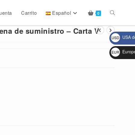
uenta
Carrito
Español
Alternar
0
ena de suministro – Carta V
USA do
USD
búsqueda
$
Europ
EUR
€
de
la
web