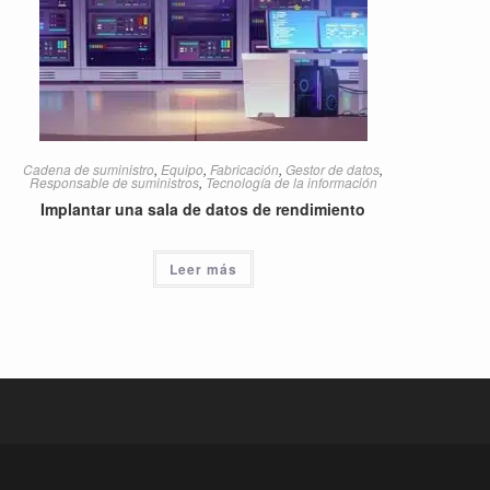
Cadena de suministro
,
Equipo
,
Fabricación
,
Gestor de datos
,
Responsable de suministros
,
Tecnología de la información
Implantar una sala de datos de rendimiento
Leer más