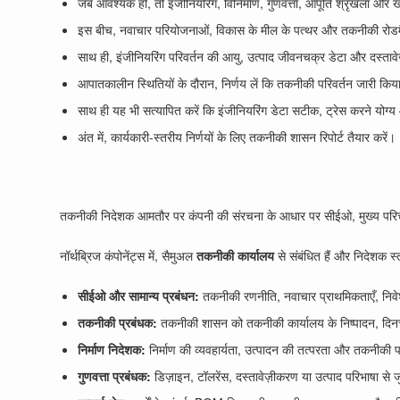
जब आवश्यक हो, तो इंजीनियरिंग, विनिर्माण, गुणवत्ता, आपूर्ति श्रृंखला
इस बीच, नवाचार परियोजनाओं, विकास के मील के पत्थर और तकनीकी रोडमैप
साथ ही, इंजीनियरिंग परिवर्तन की आयु, उत्पाद जीवनचक्र डेटा और दस्तावेज
आपातकालीन स्थितियों के दौरान, निर्णय लें कि तकनीकी परिवर्तन जारी कि
साथ ही यह भी सत्यापित करें कि इंजीनियरिंग डेटा सटीक, ट्रेस करने योग्य औ
अंत में, कार्यकारी-स्तरीय निर्णयों के लिए तकनीकी शासन रिपोर्ट तैयार करें।
तकनीकी निदेशक आमतौर पर कंपनी की संरचना के आधार पर सीईओ, मुख्य परिचालन
नॉर्थब्रिज कंपोनेंट्स में, सैमुअल
तकनीकी कार्यालय
से संबंधित हैं और निदेशक स्
सीईओ और सामान्य प्रबंधन:
तकनीकी रणनीति, नवाचार प्राथमिकताएँ, निवे
तकनीकी प्रबंधक:
तकनीकी शासन को तकनीकी कार्यालय के निष्पादन, दिनचर्य
निर्माण निदेशक:
निर्माण की व्यवहार्यता, उत्पादन की तत्परता और तकनीकी पर
गुणवत्ता प्रबंधक:
डिज़ाइन, टॉलरेंस, दस्तावेज़ीकरण या उत्पाद परिभाषा से ज