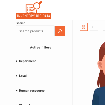
Ir
para
o
conteúdo
Search
Active filters
Department
Level
Human ressource