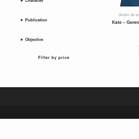
Character
Gestor de a
Publication
Kate – Gere
Objective
Filter by price